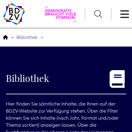
English
Bibliothek
Der BDZV
Veranstaltungen
Bibliothek
Service
THEMEN
Hier finden Sie sämtliche Inhalte, die Ihnen auf der
BDZV-Website zur Verfügung stehen. Über die Filter
Digitales
können Sie sich Inhalte (nach Jahr, Format und/oder
Thema sortiert) anzeigen lassen. Über die
Kommunikation
Suchfunktion in der oberen Leiste der Homepage