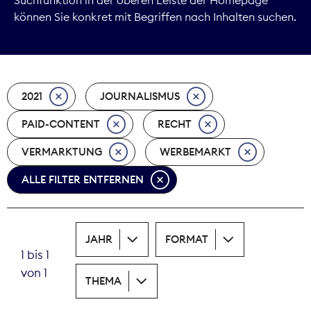
können Sie konkret mit Begriffen nach Inhalten suchen.
Marktdaten
Medienpolitik
2021
JOURNALISMUS
Nachhaltigkeit
PAID-CONTENT
RECHT
Nachwuchs
VERMARKTUNG
WERBEMARKT
Nova Award
ALLE FILTER ENTFERNEN
Pressefreiheit
Print
JAHR
FORMAT
1 bis 1
Recht
von 1
THEMA
Tarifpolitik