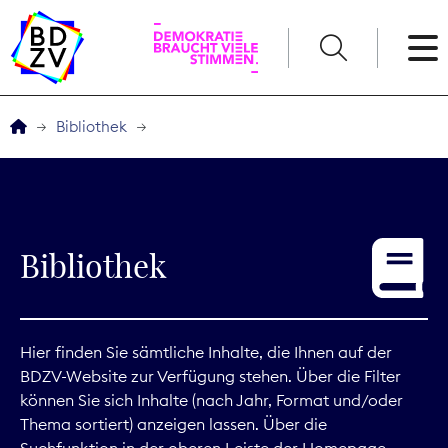
English
Bibliothek
Der BDZV
Veranstaltungen
Bibliothek
Service
THEMEN
Hier finden Sie sämtliche Inhalte, die Ihnen auf der
BDZV-Website zur Verfügung stehen. Über die Filter
Digitales
können Sie sich Inhalte (nach Jahr, Format und/oder
Thema sortiert) anzeigen lassen. Über die
Kommunikation
Suchfunktion in der oberen Leiste der Homepage