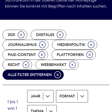
können Sie konkret mit Begriffen nach Inhalten suchen.
Marktdaten
Medienpolitik
2021
DIGITALES
Nachhaltigkeit
JOURNALISMUS
MEDIENPOLITIK
Nachwuchs
PAID-CONTENT
PLATTFORMEN
Nova Award
RECHT
WERBEMARKT
Pressefreiheit
ALLE FILTER ENTFERNEN
Print
JAHR
FORMAT
Recht
1 bis 1
von 1
Tarifpolitik
THEMA