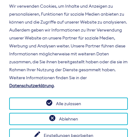
Wir verwenden Cookies, um Inhalte und Anzeigen zu
personalisieren, Funktionen für soziale Medien anbieten zu
können und die Zugriffe auf unserer Website zu analysieren.
Außerdem geben wir Informationen zu Ihrer Verwendung
unserer Website an unsere Partner für soziale Medien,
Werbung und Analysen weiter. Unsere Partner führen diese
Informationen möglicherweise mit weiteren Daten
ÜBER UNS
zusammen, die Sie ihnen bereitgestellt haben oder die sie im
Der Bundesverband Digitalpublisher und
Rahmen Ihrer Nutzung der Dienste gesammelt haben.
Zeitungsverleger (BDZV) vertritt als
Weitere Informationen finden Sie in der
Spitzenorganisation die Interessen der
Datenschutzerklärung
.
Zeitungsverlage und digitalen Publisher in
Deutschland und auf EU-Ebene.
Alle zulassen
Ablehnen
Einstellungen bearbeiten