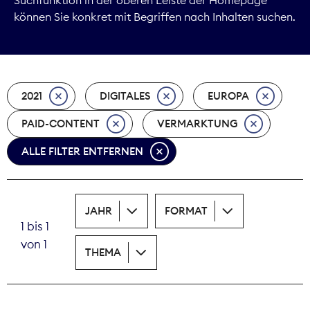
können Sie konkret mit Begriffen nach Inhalten suchen.
Marktdaten
Medienpolitik
2021
DIGITALES
EUROPA
Nachhaltigkeit
PAID-CONTENT
VERMARKTUNG
Nachwuchs
ALLE FILTER ENTFERNEN
Nova Award
Pressefreiheit
JAHR
FORMAT
1 bis 1
Print
von 1
THEMA
Recht
Tarifpolitik