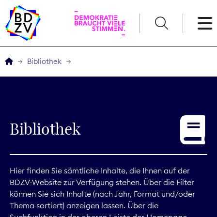
English
Bibliothek
Der BDZV
Veranstaltungen
Bibliothek
Service
THEMEN
Hier finden Sie sämtliche Inhalte, die Ihnen auf der
BDZV-Website zur Verfügung stehen. Über die Filter
Digitales
können Sie sich Inhalte (nach Jahr, Format und/oder
Thema sortiert) anzeigen lassen. Über die
Kommunikation
Suchfunktion in der oberen Leiste der Homepage