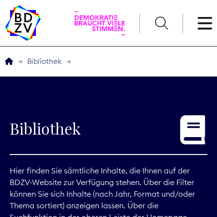
English
Bibliothek
Der BDZV
Veranstaltungen
Bibliothek
Service
THEMEN
Hier finden Sie sämtliche Inhalte, die Ihnen auf der
BDZV-Website zur Verfügung stehen. Über die Filter
Digitales
können Sie sich Inhalte (nach Jahr, Format und/oder
Thema sortiert) anzeigen lassen. Über die
Kommunikation
Suchfunktion in der oberen Leiste der Homepage