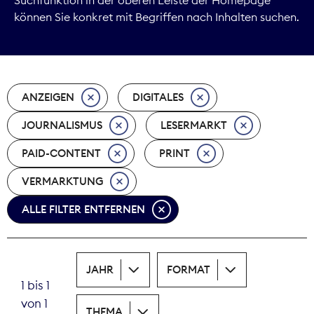
können Sie konkret mit Begriffen nach Inhalten suchen.
Marktdaten
Medienpolitik
ANZEIGEN
DIGITALES
Nachhaltigkeit
JOURNALISMUS
LESERMARKT
Nachwuchs
PAID-CONTENT
PRINT
Nova Award
VERMARKTUNG
Pressefreiheit
ALLE FILTER ENTFERNEN
Print
JAHR
FORMAT
Recht
1 bis 1
von 1
Tarifpolitik
THEMA