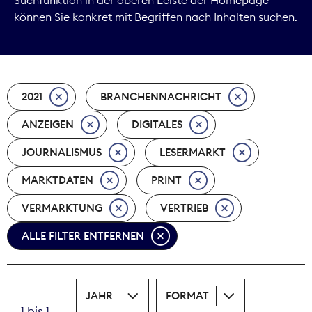
können Sie konkret mit Begriffen nach Inhalten suchen.
Marktdaten
Medienpolitik
2021
BRANCHENNACHRICHT
Nachhaltigkeit
ANZEIGEN
DIGITALES
Nachwuchs
JOURNALISMUS
LESERMARKT
Nova Award
MARKTDATEN
PRINT
Pressefreiheit
VERMARKTUNG
VERTRIEB
ALLE FILTER ENTFERNEN
Print
Recht
JAHR
FORMAT
Tarifpolitik
1 bis 1