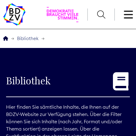
English
Bibliothek
Der BDZV
Veranstaltungen
Bibliothek
Service
THEMEN
Hier finden Sie sämtliche Inhalte, die Ihnen auf der
BDZV-Website zur Verfügung stehen. Über die Filter
Digitales
können Sie sich Inhalte (nach Jahr, Format und/oder
Thema sortiert) anzeigen lassen. Über die
Kommunikation
Suchfunktion in der oberen Leiste der Homepage