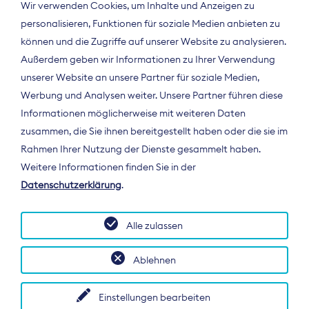
Wir verwenden Cookies, um Inhalte und Anzeigen zu
personalisieren, Funktionen für soziale Medien anbieten zu
können und die Zugriffe auf unserer Website zu analysieren.
Außerdem geben wir Informationen zu Ihrer Verwendung
unserer Website an unsere Partner für soziale Medien,
Werbung und Analysen weiter. Unsere Partner führen diese
Informationen möglicherweise mit weiteren Daten
ÜBER UNS
zusammen, die Sie ihnen bereitgestellt haben oder die sie im
Der Bundesverband Digitalpublisher und
Rahmen Ihrer Nutzung der Dienste gesammelt haben.
Zeitungsverleger (BDZV) vertritt als
Weitere Informationen finden Sie in der
Spitzenorganisation die Interessen der
Datenschutzerklärung
.
Zeitungsverlage und digitalen Publisher in
Deutschland und auf EU-Ebene.
Alle zulassen
Ablehnen
Einstellungen bearbeiten