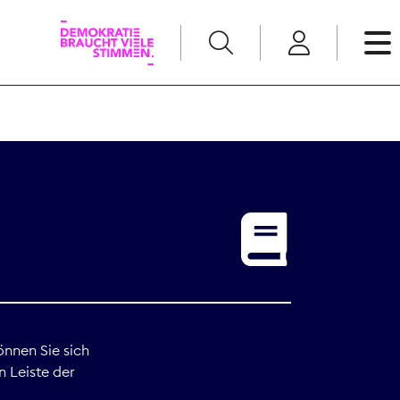
English
Kommunikation
Medienpolitik
t
Nachwuchs
Pressefreiheit
önnen Sie sich
n Leiste der
Recht