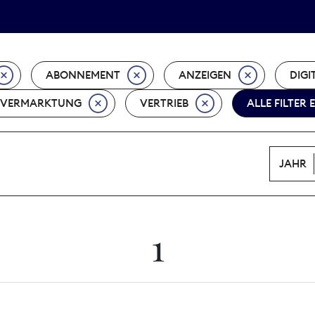
Tarifpolitik
Wächterpreis
ABONNEMENT
ANZEIGEN
DIGI
VERMARKTUNG
VERTRIEB
ALLE FILTER
JAHR
1