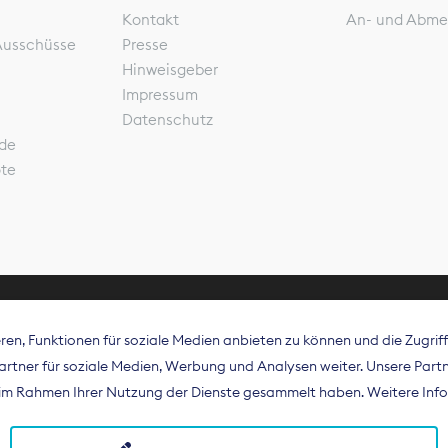
Kontakt
An- und Abme
Ausschüsse
Presse
Hinweisgeber
Impressum
Datenschutz
de
ote
en, Funktionen für soziale Medien anbieten zu können und die Zugri
rband Digitalpublisher und Zeitungsverleger (BDZV) vert
tner für soziale Medien, Werbung und Analysen weiter. Unsere Partne
isation die Interessen der Zeitungsverlage und digitalen
e im Rahmen Ihrer Nutzung der Dienste gesammelt haben. Weitere Info
 und auf EU-Ebene.