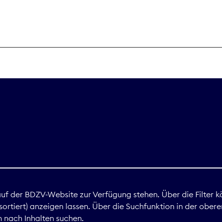
THEMEN
Digitales
Marktdaten
Nachhaltigkei
Nova Award
land
 auf der BDZV-Website zur Verfügung stehen. Über die Filter k
ortiert) anzeigen lassen. Über die Suchfunktion in der obere
Print
 nach Inhalten suchen.