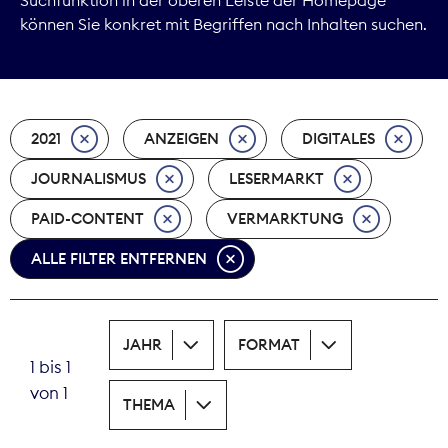
können Sie konkret mit Begriffen nach Inhalten suchen.
Marktdaten
Medienpolitik
2021
ANZEIGEN
DIGITALES
Nachhaltigkeit
JOURNALISMUS
LESERMARKT
Nachwuchs
PAID-CONTENT
VERMARKTUNG
Nova Award
ALLE FILTER ENTFERNEN
Pressefreiheit
Print
JAHR
FORMAT
1 bis 1
Recht
von 1
THEMA
Tarifpolitik