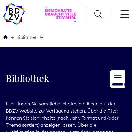
English
Bibliothek
Der BDZV
Veranstaltungen
Bibliothek
Service
THEMEN
Hier finden Sie sämtliche Inhalte, die Ihnen auf der
BDZV-Website zur Verfügung stehen. Über die Filter
Digitales
können Sie sich Inhalte (nach Jahr, Format und/oder
Thema sortiert) anzeigen lassen. Über die
Kommunikation
Suchfunktion in der oberen Leiste der Homepage