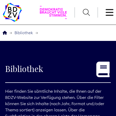
English
Bibliothek
Der BDZV
Veranstaltungen
Bibliothek
Service
THEMEN
Hier finden Sie sämtliche Inhalte, die Ihnen auf der
BDZV-Website zur Verfügung stehen. Über die Filter
Digitales
können Sie sich Inhalte (nach Jahr, Format und/oder
Thema sortiert) anzeigen lassen. Über die
Kommunikation
Suchfunktion in der oberen Leiste der Homepage