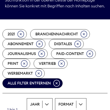
können Sie konkret mit Begriffen nach Inhalten suchen.
Marktdaten
Medienpolitik
2021
BRANCHENNACHRICHT
Nachhaltigkeit
ABONNEMENT
DIGITALES
Nachwuchs
JOURNALISMUS
PAID-CONTENT
Nova Award
PRINT
VERTRIEB
Pressefreiheit
WERBEMARKT
ALLE FILTER ENTFERNEN
Print
Recht
JAHR
FORMAT
Tarifpolitik
1 bis 1