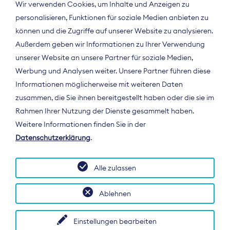
Wir verwenden Cookies, um Inhalte und Anzeigen zu
personalisieren, Funktionen für soziale Medien anbieten zu
können und die Zugriffe auf unserer Website zu analysieren.
Außerdem geben wir Informationen zu Ihrer Verwendung
unserer Website an unsere Partner für soziale Medien,
Werbung und Analysen weiter. Unsere Partner führen diese
Informationen möglicherweise mit weiteren Daten
ÜBER UNS
zusammen, die Sie ihnen bereitgestellt haben oder die sie im
Der Bundesverband Digitalpublisher und
Rahmen Ihrer Nutzung der Dienste gesammelt haben.
Zeitungsverleger (BDZV) vertritt als
Weitere Informationen finden Sie in der
Spitzenorganisation die Interessen der
Datenschutzerklärung
.
Zeitungsverlage und digitalen Publisher in
Deutschland und auf EU-Ebene.
Alle zulassen
Ablehnen
Einstellungen bearbeiten