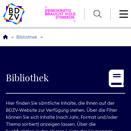
English
Bibliothek
Der BDZV
Veranstaltungen
Bibliothek
Service
THEMEN
Hier finden Sie sämtliche Inhalte, die Ihnen auf der
BDZV-Website zur Verfügung stehen. Über die Filter
Digitales
können Sie sich Inhalte (nach Jahr, Format und/oder
Thema sortiert) anzeigen lassen. Über die
Kommunikation
Suchfunktion in der oberen Leiste der Homepage