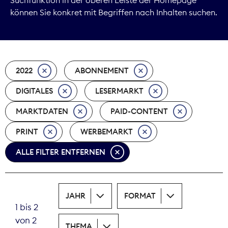
können Sie konkret mit Begriffen nach Inhalten suchen.
Marktdaten
Medienpolitik
2022
ABONNEMENT
Nachhaltigkeit
DIGITALES
LESERMARKT
Nachwuchs
MARKTDATEN
PAID-CONTENT
Nova Award
PRINT
WERBEMARKT
Pressefreiheit
ALLE FILTER ENTFERNEN
Print
JAHR
FORMAT
Recht
1 bis 2
von 2
Tarifpolitik
THEMA