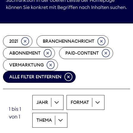
können Sie konkret mit Begriffen nach Inhalten suchen.
Marktdaten
Medienpolitik
2021
BRANCHENNACHRICHT
Nachhaltigkeit
ABONNEMENT
PAID-CONTENT
Nachwuchs
VERMARKTUNG
Nova Award
ALLE FILTER ENTFERNEN
Pressefreiheit
Print
JAHR
FORMAT
1 bis 1
Recht
von 1
THEMA
Tarifpolitik