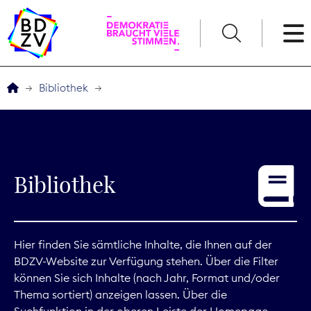
English
Bibliothek
Der BDZV
Veranstaltungen
Bibliothek
Service
THEMEN
Hier finden Sie sämtliche Inhalte, die Ihnen auf der
BDZV-Website zur Verfügung stehen. Über die Filter
Digitales
können Sie sich Inhalte (nach Jahr, Format und/oder
Thema sortiert) anzeigen lassen. Über die
Kommunikation
Suchfunktion in der oberen Leiste der Homepage