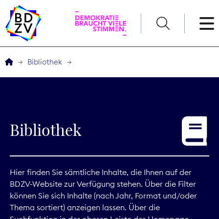
English
Bibliothek
Der BDZV
Veranstaltungen
Bibliothek
Service
THEMEN
Hier finden Sie sämtliche Inhalte, die Ihnen auf der
BDZV-Website zur Verfügung stehen. Über die Filter
Digitales
können Sie sich Inhalte (nach Jahr, Format und/oder
Thema sortiert) anzeigen lassen. Über die
Kommunikation
Suchfunktion in der oberen Leiste der Homepage