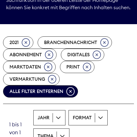
können Sie konkret mit Begriffen nach Inhalten suchen.
Marktdaten
Medienpolitik
2021
BRANCHENNACHRICHT
Nachhaltigkeit
ABONNEMENT
DIGITALES
Nachwuchs
MARKTDATEN
PRINT
Nova Award
VERMARKTUNG
Pressefreiheit
ALLE FILTER ENTFERNEN
Print
JAHR
FORMAT
Recht
1 bis 1
von 1
Tarifpolitik
THEMA