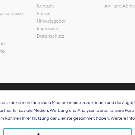
Kontakt
An- und Abme
Ausschüsse
Presse
Hinweisgeber
Impressum
Datenschutz
de
ote
en, Funktionen für soziale Medien anbieten zu können und die Zugri
rband Digitalpublisher und Zeitungsverleger (BDZV) vert
tner für soziale Medien, Werbung und Analysen weiter. Unsere Partne
isation die Interessen der Zeitungsverlage und digitalen
e im Rahmen Ihrer Nutzung der Dienste gesammelt haben. Weitere Info
 und auf EU-Ebene.