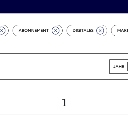
Tarifpolitik
Wächterpreis
ABONNEMENT
DIGITALES
MAR
JAHR
1