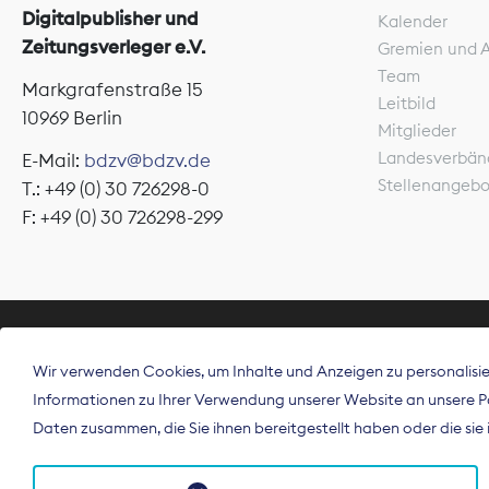
Digitalpublisher und
Kalender
Zeitungsverleger e.V.
Gremien und 
Team
Markgrafenstraße 15
Leitbild
10969 Berlin
Mitglieder
Landesverbän
E-Mail:
bdzv@bdzv.de
Stellenangeb
T.: +49 (0) 30 726298-0
F: +49 (0) 30 726298-299
ÜBER UNS
Wir verwenden Cookies, um Inhalte und Anzeigen zu personalisier
Der Bundesve
Informationen zu Ihrer Verwendung unserer Website an unsere Par
Spitzenorgan
Daten zusammen, die Sie ihnen bereitgestellt haben oder die si
Deutschland