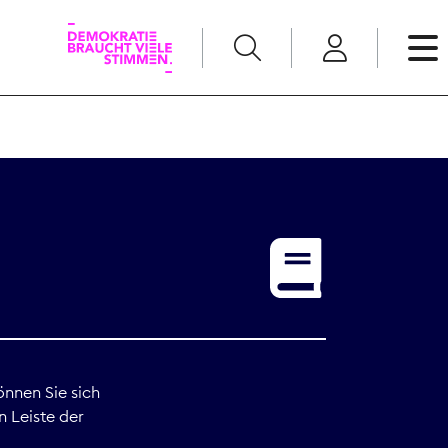
English
Kommunikation
Medienpolitik
t
Nachwuchs
Pressefreiheit
önnen Sie sich
n Leiste der
Recht