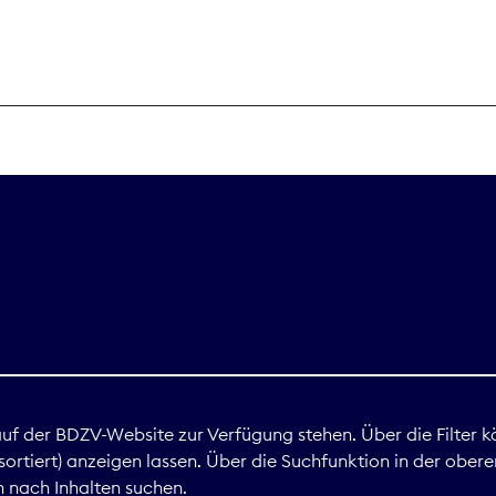
THEMEN
Digitales
Marktdaten
Nachhaltigkei
Nova Award
land
 auf der BDZV-Website zur Verfügung stehen. Über die Filter k
ortiert) anzeigen lassen. Über die Suchfunktion in der obere
Print
 nach Inhalten suchen.