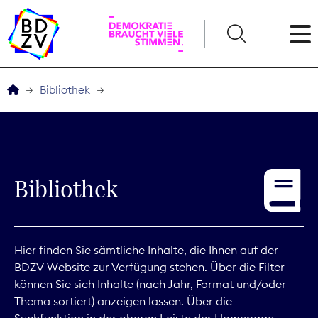
English
Bibliothek
Der BDZV
Veranstaltungen
Bibliothek
Service
THEMEN
Hier finden Sie sämtliche Inhalte, die Ihnen auf der
BDZV-Website zur Verfügung stehen. Über die Filter
Digitales
können Sie sich Inhalte (nach Jahr, Format und/oder
Thema sortiert) anzeigen lassen. Über die
Kommunikation
Suchfunktion in der oberen Leiste der Homepage