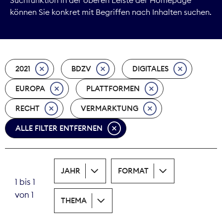
können Sie konkret mit Begriffen nach Inhalten suchen.
Marktdaten
Medienpolitik
2021
BDZV
DIGITALES
Nachhaltigkeit
EUROPA
PLATTFORMEN
Nachwuchs
RECHT
VERMARKTUNG
Nova Award
ALLE FILTER ENTFERNEN
Pressefreiheit
Print
JAHR
FORMAT
1 bis 1
Recht
von 1
THEMA
Tarifpolitik