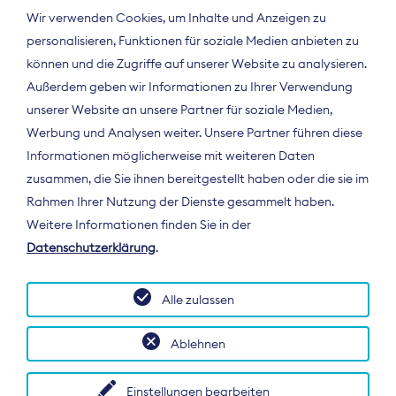
Wir verwenden Cookies, um Inhalte und Anzeigen zu
personalisieren, Funktionen für soziale Medien anbieten zu
können und die Zugriffe auf unserer Website zu analysieren.
Außerdem geben wir Informationen zu Ihrer Verwendung
unserer Website an unsere Partner für soziale Medien,
Werbung und Analysen weiter. Unsere Partner führen diese
Informationen möglicherweise mit weiteren Daten
ÜBER UNS
zusammen, die Sie ihnen bereitgestellt haben oder die sie im
Der Bundesverband Digitalpublisher und
Rahmen Ihrer Nutzung der Dienste gesammelt haben.
Zeitungsverleger (BDZV) vertritt als
Weitere Informationen finden Sie in der
Spitzenorganisation die Interessen der
Datenschutzerklärung
.
Zeitungsverlage und digitalen Publisher in
Deutschland und auf EU-Ebene.
Alle zulassen
Ablehnen
Einstellungen bearbeiten