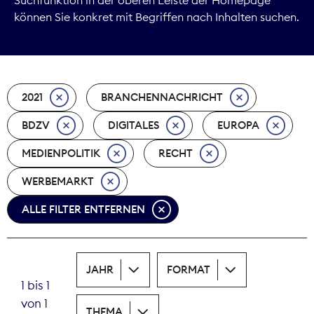
können Sie konkret mit Begriffen nach Inhalten suchen.
Marktdaten
Medienpolitik
2021
BRANCHENNACHRICHT
Nachhaltigkeit
BDZV
DIGITALES
EUROPA
Nachwuchs
MEDIENPOLITIK
RECHT
Nova Award
WERBEMARKT
Pressefreiheit
ALLE FILTER ENTFERNEN
Print
JAHR
FORMAT
Recht
1 bis 1
von 1
Tarifpolitik
THEMA