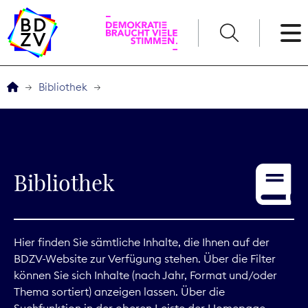
English
Bibliothek
Der BDZV
Veranstaltungen
Bibliothek
Service
THEMEN
Hier finden Sie sämtliche Inhalte, die Ihnen auf der
BDZV-Website zur Verfügung stehen. Über die Filter
Digitales
können Sie sich Inhalte (nach Jahr, Format und/oder
Thema sortiert) anzeigen lassen. Über die
Kommunikation
Suchfunktion in der oberen Leiste der Homepage