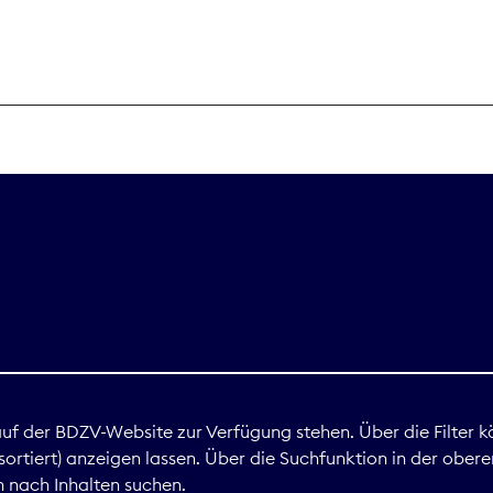
THEMEN
Digitales
Marktdaten
Nachhaltigkei
Nova Award
land
 auf der BDZV-Website zur Verfügung stehen. Über die Filter k
ortiert) anzeigen lassen. Über die Suchfunktion in der obere
Print
 nach Inhalten suchen.