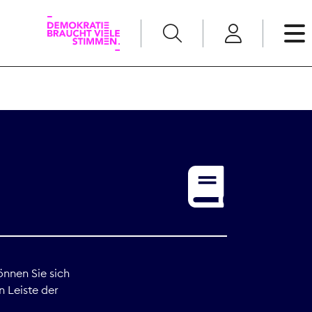
English
Kommunikation
Medienpolitik
t
Nachwuchs
Pressefreiheit
önnen Sie sich
n Leiste der
Recht