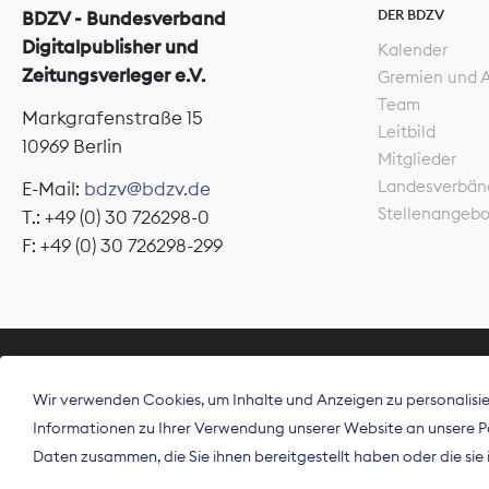
DER BDZV
BDZV - Bundesverband
Digitalpublisher und
Kalender
Zeitungsverleger e.V.
Gremien und 
Team
Markgrafenstraße 15
Leitbild
10969 Berlin
Mitglieder
Landesverbän
E-Mail:
bdzv@bdzv.de
Stellenangeb
T.: +49 (0) 30 726298-0
F: +49 (0) 30 726298-299
ÜBER UNS
Wir verwenden Cookies, um Inhalte und Anzeigen zu personalisier
Der Bundesve
Informationen zu Ihrer Verwendung unserer Website an unsere Par
Spitzenorgan
Daten zusammen, die Sie ihnen bereitgestellt haben oder die si
Deutschland