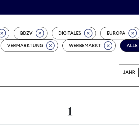
Tarifpolitik
Wächterpreis
BDZV
DIGITALES
EUROPA
VERMARKTUNG
WERBEMARKT
ALLE
JAHR
1