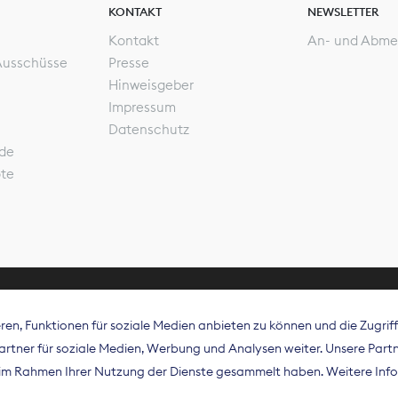
KONTAKT
NEWSLETTER
Kontakt
An- und Abme
Ausschüsse
Presse
Hinweisgeber
Impressum
Datenschutz
de
ote
en, Funktionen für soziale Medien anbieten zu können und die Zugri
rband Digitalpublisher und Zeitungsverleger (BDZV) vert
tner für soziale Medien, Werbung und Analysen weiter. Unsere Partne
isation die Interessen der Zeitungsverlage und digitalen
e im Rahmen Ihrer Nutzung der Dienste gesammelt haben. Weitere Info
 und auf EU-Ebene.