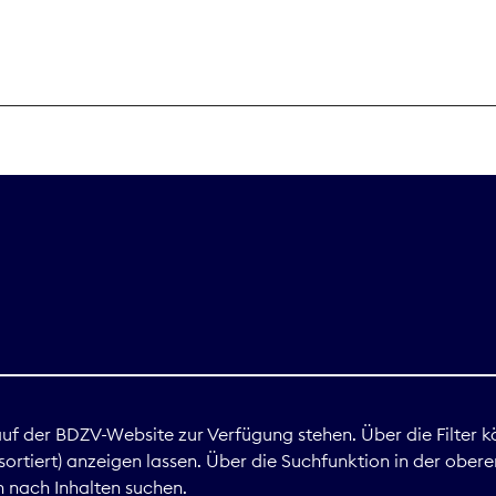
THEMEN
Digitales
Marktdaten
Nachhaltigkei
Nova Award
land
 auf der BDZV-Website zur Verfügung stehen. Über die Filter k
ortiert) anzeigen lassen. Über die Suchfunktion in der obere
Print
 nach Inhalten suchen.