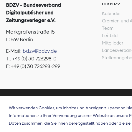
DER BDZV
BDZV - Bundesverband
Digitalpublisher und
Kalender
Zeitungsverleger e.V.
Gremien und 
Team
Markgrafenstraße 15
Leitbild
10969 Berlin
Mitglieder
Landesverbän
E-Mail:
bdzv@bdzv.de
Stellenangeb
T.: +49 (0) 30 726298-0
F: +49 (0) 30 726298-299
ÜBER UNS
Wir verwenden Cookies, um Inhalte und Anzeigen zu personalisier
Der Bundesve
Informationen zu Ihrer Verwendung unserer Website an unsere Par
Spitzenorgan
Daten zusammen, die Sie ihnen bereitgestellt haben oder die si
Deutschland