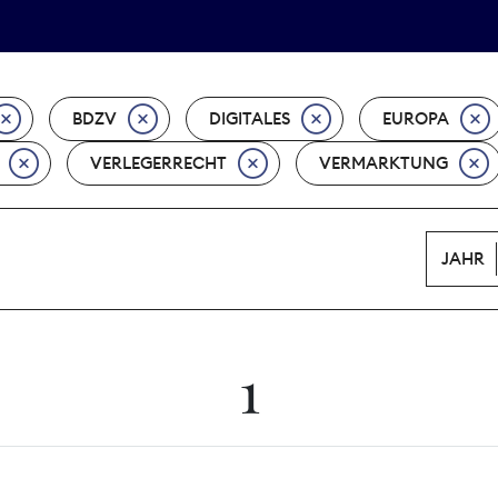
Tarifpolitik
Wächterpreis
BDZV
DIGITALES
EUROPA
VERLEGERRECHT
VERMARKTUNG
JAHR
1