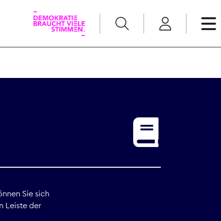
English
Kommunikation
Medienpolitik
t
Nachwuchs
Pressefreiheit
önnen Sie sich
n Leiste der
Recht