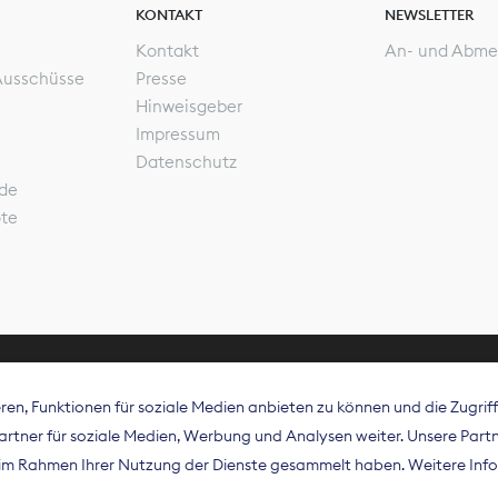
KONTAKT
NEWSLETTER
Kontakt
An- und Abme
Ausschüsse
Presse
Hinweisgeber
Impressum
Datenschutz
de
ote
en, Funktionen für soziale Medien anbieten zu können und die Zugri
rband Digitalpublisher und Zeitungsverleger (BDZV) vert
tner für soziale Medien, Werbung und Analysen weiter. Unsere Partne
isation die Interessen der Zeitungsverlage und digitalen
e im Rahmen Ihrer Nutzung der Dienste gesammelt haben. Weitere Info
 und auf EU-Ebene.