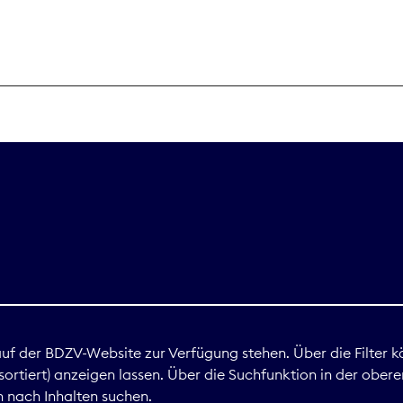
THEMEN
Digitales
Marktdaten
Nachhaltigkei
Nova Award
land
 auf der BDZV-Website zur Verfügung stehen. Über die Filter k
ortiert) anzeigen lassen. Über die Suchfunktion in der obere
Print
 nach Inhalten suchen.