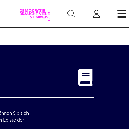
English
Kommunikation
Medienpolitik
t
Nachwuchs
Pressefreiheit
önnen Sie sich
n Leiste der
Recht