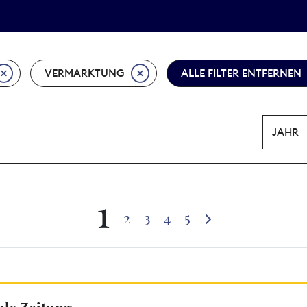
Tarifpolitik
Wächterpreis
VERMARKTUNG
ALLE FILTER ENTFERNEN
JAHR
1
2
3
4
5