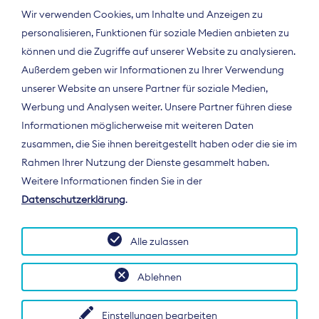
Wir verwenden Cookies, um Inhalte und Anzeigen zu
personalisieren, Funktionen für soziale Medien anbieten zu
können und die Zugriffe auf unserer Website zu analysieren.
Außerdem geben wir Informationen zu Ihrer Verwendung
unserer Website an unsere Partner für soziale Medien,
Werbung und Analysen weiter. Unsere Partner führen diese
Informationen möglicherweise mit weiteren Daten
ÜBER UNS
zusammen, die Sie ihnen bereitgestellt haben oder die sie im
Der Bundesverband Digitalpublisher und
Rahmen Ihrer Nutzung der Dienste gesammelt haben.
Zeitungsverleger (BDZV) vertritt als
Weitere Informationen finden Sie in der
Spitzenorganisation die Interessen der
Datenschutzerklärung
.
Zeitungsverlage und digitalen Publisher in
Deutschland und auf EU-Ebene.
Alle zulassen
Ablehnen
Einstellungen bearbeiten