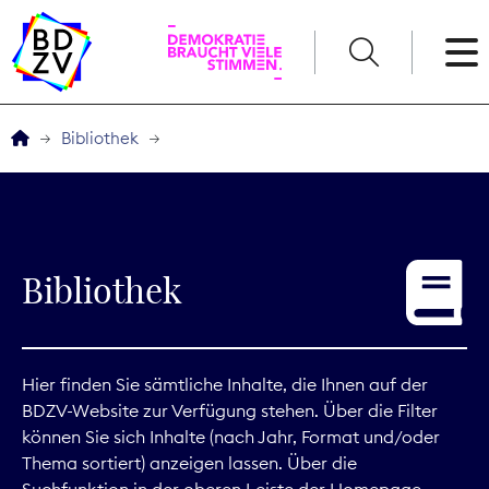
English
Bibliothek
Der BDZV
Veranstaltungen
Bibliothek
Service
THEMEN
Hier finden Sie sämtliche Inhalte, die Ihnen auf der
BDZV-Website zur Verfügung stehen. Über die Filter
Digitales
können Sie sich Inhalte (nach Jahr, Format und/oder
Thema sortiert) anzeigen lassen. Über die
Kommunikation
Suchfunktion in der oberen Leiste der Homepage