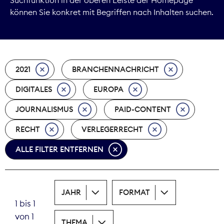
können Sie konkret mit Begriffen nach Inhalten suchen.
Marktdaten
Medienpolitik
2021
BRANCHENNACHRICHT
Nachhaltigkeit
DIGITALES
EUROPA
Nachwuchs
JOURNALISMUS
PAID-CONTENT
Nova Award
RECHT
VERLEGERRECHT
Pressefreiheit
ALLE FILTER ENTFERNEN
Print
JAHR
FORMAT
Recht
1 bis 1
von 1
Tarifpolitik
THEMA