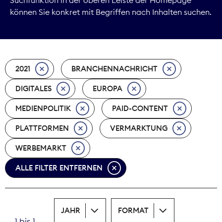
können Sie konkret mit Begriffen nach Inhalten suchen.
Marktdaten
Medienpolitik
2021
BRANCHENNACHRICHT
Nachhaltigkeit
DIGITALES
EUROPA
Nachwuchs
MEDIENPOLITIK
PAID-CONTENT
Nova Award
PLATTFORMEN
VERMARKTUNG
Pressefreiheit
WERBEMARKT
ALLE FILTER ENTFERNEN
Print
Recht
JAHR
FORMAT
Tarifpolitik
1 bis 1