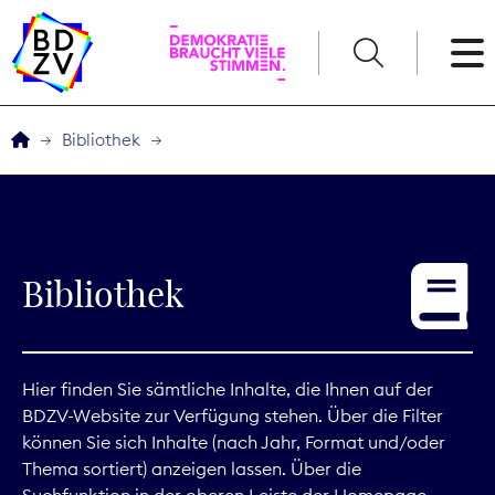
English
Bibliothek
Der BDZV
Veranstaltungen
Bibliothek
Service
THEMEN
Hier finden Sie sämtliche Inhalte, die Ihnen auf der
BDZV-Website zur Verfügung stehen. Über die Filter
Digitales
können Sie sich Inhalte (nach Jahr, Format und/oder
Thema sortiert) anzeigen lassen. Über die
Kommunikation
Suchfunktion in der oberen Leiste der Homepage