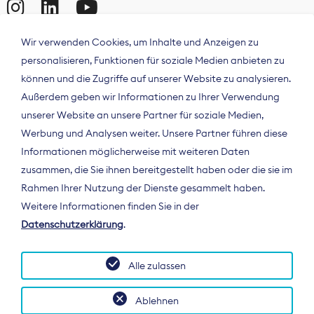
Wir verwenden Cookies, um Inhalte und Anzeigen zu
personalisieren, Funktionen für soziale Medien anbieten zu
können und die Zugriffe auf unserer Website zu analysieren.
Außerdem geben wir Informationen zu Ihrer Verwendung
unserer Website an unsere Partner für soziale Medien,
Werbung und Analysen weiter. Unsere Partner führen diese
Informationen möglicherweise mit weiteren Daten
ÜBER UNS
zusammen, die Sie ihnen bereitgestellt haben oder die sie im
Der Bundesverband Digitalpublisher und
Rahmen Ihrer Nutzung der Dienste gesammelt haben.
Zeitungsverleger (BDZV) vertritt als
Weitere Informationen finden Sie in der
Spitzenorganisation die Interessen der
Datenschutzerklärung
.
Zeitungsverlage und digitalen Publisher in
Deutschland und auf EU-Ebene.
Alle zulassen
Ablehnen