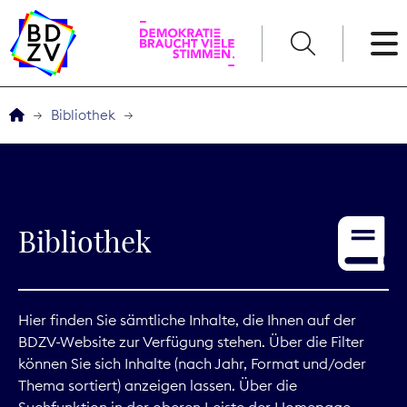
English
Bibliothek
Der BDZV
Veranstaltungen
Bibliothek
Service
THEMEN
Hier finden Sie sämtliche Inhalte, die Ihnen auf der
BDZV-Website zur Verfügung stehen. Über die Filter
Digitales
können Sie sich Inhalte (nach Jahr, Format und/oder
Thema sortiert) anzeigen lassen. Über die
Kommunikation
Suchfunktion in der oberen Leiste der Homepage