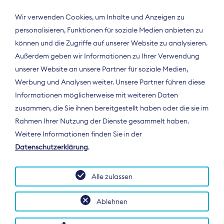
Wir verwenden Cookies, um Inhalte und Anzeigen zu
personalisieren, Funktionen für soziale Medien anbieten zu
können und die Zugriffe auf unserer Website zu analysieren.
Außerdem geben wir Informationen zu Ihrer Verwendung
unserer Website an unsere Partner für soziale Medien,
Werbung und Analysen weiter. Unsere Partner führen diese
Informationen möglicherweise mit weiteren Daten
ÜBER UNS
zusammen, die Sie ihnen bereitgestellt haben oder die sie im
Der Bundesverband Digitalpublisher und
Rahmen Ihrer Nutzung der Dienste gesammelt haben.
Zeitungsverleger (BDZV) vertritt als
Weitere Informationen finden Sie in der
Spitzenorganisation die Interessen der
Datenschutzerklärung
.
Zeitungsverlage und digitalen Publisher in
Deutschland und auf EU-Ebene.
Alle zulassen
Ablehnen