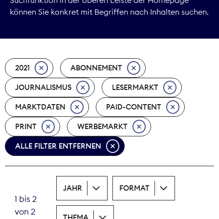
können Sie konkret mit Begriffen nach Inhalten suchen.
Marktdaten
Medienpolitik
2021
ABONNEMENT
Nachhaltigkeit
JOURNALISMUS
LESERMARKT
Nachwuchs
MARKTDATEN
PAID-CONTENT
Nova Award
PRINT
WERBEMARKT
Pressefreiheit
ALLE FILTER ENTFERNEN
Print
JAHR
FORMAT
Recht
1 bis 2
von 2
Tarifpolitik
THEMA