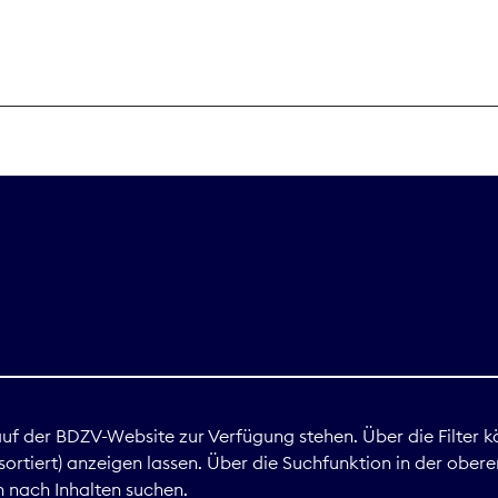
THEMEN
Digitales
Marktdaten
Nachhaltigkei
Nova Award
land
 auf der BDZV-Website zur Verfügung stehen. Über die Filter k
ortiert) anzeigen lassen. Über die Suchfunktion in der obere
Print
 nach Inhalten suchen.