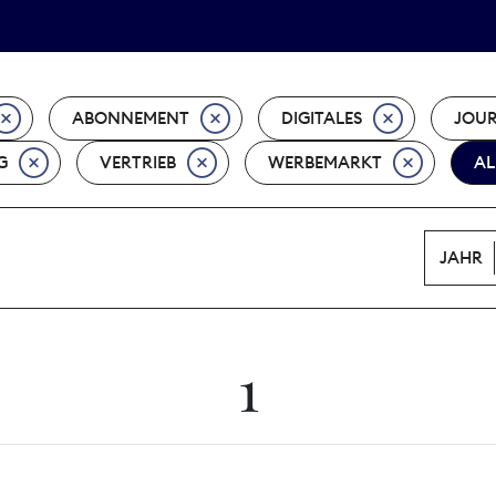
Tarifpolitik
Wächterpreis
ABONNEMENT
DIGITALES
JOU
G
VERTRIEB
WERBEMARKT
AL
JAHR
1