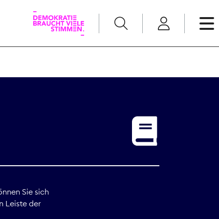
English
Kommunikation
Medienpolitik
t
Nachwuchs
Pressefreiheit
önnen Sie sich
n Leiste der
Recht