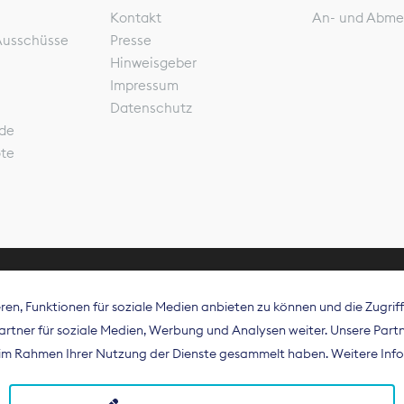
Kontakt
An- und Abme
Ausschüsse
Presse
Hinweisgeber
Impressum
Datenschutz
de
ote
en, Funktionen für soziale Medien anbieten zu können und die Zugri
rband Digitalpublisher und Zeitungsverleger (BDZV) vert
tner für soziale Medien, Werbung und Analysen weiter. Unsere Partne
isation die Interessen der Zeitungsverlage und digitalen
e im Rahmen Ihrer Nutzung der Dienste gesammelt haben. Weitere Info
 und auf EU-Ebene.