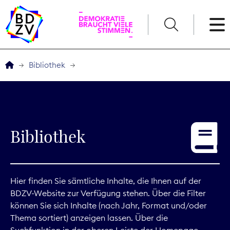
English
Bibliothek
Der BDZV
Veranstaltungen
Bibliothek
Service
THEMEN
Hier finden Sie sämtliche Inhalte, die Ihnen auf der
BDZV-Website zur Verfügung stehen. Über die Filter
Digitales
können Sie sich Inhalte (nach Jahr, Format und/oder
Thema sortiert) anzeigen lassen. Über die
Kommunikation
Suchfunktion in der oberen Leiste der Homepage