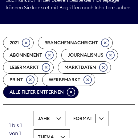
können Sie konkret mit Begriffen nach Inhalten suchen.
Marktdaten
Medienpolitik
2021
BRANCHENNACHRICHT
Nachhaltigkeit
ABONNEMENT
JOURNALISMUS
Nachwuchs
LESERMARKT
MARKTDATEN
Nova Award
PRINT
WERBEMARKT
Pressefreiheit
ALLE FILTER ENTFERNEN
Print
JAHR
FORMAT
Recht
1 bis 1
von 1
Tarifpolitik
THEMA