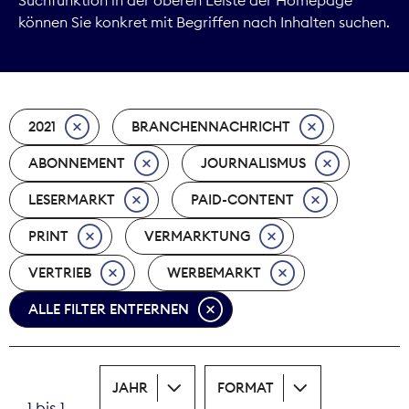
können Sie konkret mit Begriffen nach Inhalten suchen.
Marktdaten
Medienpolitik
2021
BRANCHENNACHRICHT
Nachhaltigkeit
ABONNEMENT
JOURNALISMUS
Nachwuchs
LESERMARKT
PAID-CONTENT
Nova Award
PRINT
VERMARKTUNG
Pressefreiheit
VERTRIEB
WERBEMARKT
ALLE FILTER ENTFERNEN
Print
Recht
JAHR
FORMAT
Tarifpolitik
1 bis 1