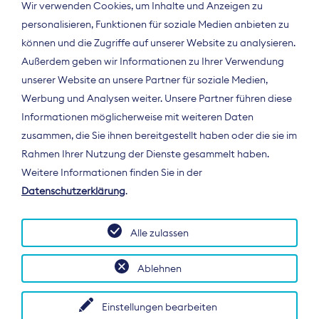
Wir verwenden Cookies, um Inhalte und Anzeigen zu
personalisieren, Funktionen für soziale Medien anbieten zu
können und die Zugriffe auf unserer Website zu analysieren.
Außerdem geben wir Informationen zu Ihrer Verwendung
unserer Website an unsere Partner für soziale Medien,
Werbung und Analysen weiter. Unsere Partner führen diese
Informationen möglicherweise mit weiteren Daten
ÜBER UNS
zusammen, die Sie ihnen bereitgestellt haben oder die sie im
Der Bundesverband Digitalpublisher und
Rahmen Ihrer Nutzung der Dienste gesammelt haben.
Zeitungsverleger (BDZV) vertritt als
Weitere Informationen finden Sie in der
Spitzenorganisation die Interessen der
Datenschutzerklärung
.
Zeitungsverlage und digitalen Publisher in
Deutschland und auf EU-Ebene.
Alle zulassen
Ablehnen
Einstellungen bearbeiten