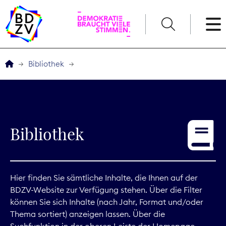
English
Bibliothek
Der BDZV
Veranstaltungen
Bibliothek
Service
THEMEN
Hier finden Sie sämtliche Inhalte, die Ihnen auf der
BDZV-Website zur Verfügung stehen. Über die Filter
Digitales
können Sie sich Inhalte (nach Jahr, Format und/oder
Thema sortiert) anzeigen lassen. Über die
Kommunikation
Suchfunktion in der oberen Leiste der Homepage