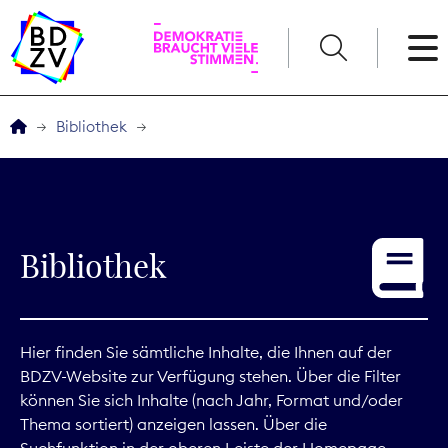
English
Bibliothek
Der BDZV
Veranstaltungen
Bibliothek
Service
THEMEN
Hier finden Sie sämtliche Inhalte, die Ihnen auf der
BDZV-Website zur Verfügung stehen. Über die Filter
Digitales
können Sie sich Inhalte (nach Jahr, Format und/oder
Thema sortiert) anzeigen lassen. Über die
Kommunikation
Suchfunktion in der oberen Leiste der Homepage