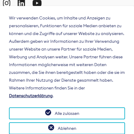
Wir verwenden Cookies, um Inhalte und Anzeigen zu
personalisieren, Funktionen für soziale Medien anbieten zu
können und die Zugriffe auf unserer Website zu analysieren.
Außerdem geben wir Informationen zu Ihrer Verwendung
unserer Website an unsere Partner für soziale Medien,
Werbung und Analysen weiter. Unsere Partner führen diese
Informationen möglicherweise mit weiteren Daten
ÜBER UNS
zusammen, die Sie ihnen bereitgestellt haben oder die sie im
Der Bundesverband Digitalpublisher und
Rahmen Ihrer Nutzung der Dienste gesammelt haben.
Zeitungsverleger (BDZV) vertritt als
Weitere Informationen finden Sie in der
Spitzenorganisation die Interessen der
Datenschutzerklärung
.
Zeitungsverlage und digitalen Publisher in
Deutschland und auf EU-Ebene.
Alle zulassen
Ablehnen