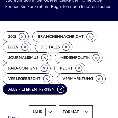
können Sie konkret mit Begriffen nach Inhalten suchen.
Marktdaten
Medienpolitik
2021
BRANCHENNACHRICHT
Nachhaltigkeit
BDZV
DIGITALES
Nachwuchs
JOURNALISMUS
MEDIENPOLITIK
Nova Award
PAID-CONTENT
RECHT
Pressefreiheit
VERLEGERRECHT
VERMARKTUNG
ALLE FILTER ENTFERNEN
Print
Recht
JAHR
FORMAT
Tarifpolitik
1 bis 1