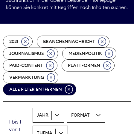
können Sie konkret mit Begriffen nach Inhalten suchen.
Marktdaten
Medienpolitik
2021
BRANCHENNACHRICHT
Nachhaltigkeit
JOURNALISMUS
MEDIENPOLITIK
Nachwuchs
PAID-CONTENT
PLATTFORMEN
Nova Award
VERMARKTUNG
Pressefreiheit
ALLE FILTER ENTFERNEN
Print
JAHR
FORMAT
Recht
1 bis 1
von 1
Tarifpolitik
THEMA