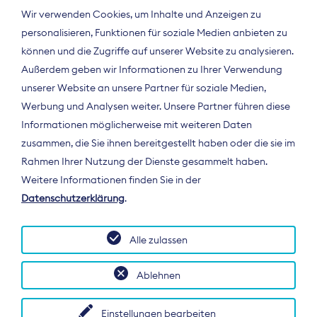
Wir verwenden Cookies, um Inhalte und Anzeigen zu
personalisieren, Funktionen für soziale Medien anbieten zu
können und die Zugriffe auf unserer Website zu analysieren.
Außerdem geben wir Informationen zu Ihrer Verwendung
unserer Website an unsere Partner für soziale Medien,
Werbung und Analysen weiter. Unsere Partner führen diese
Informationen möglicherweise mit weiteren Daten
ÜBER UNS
zusammen, die Sie ihnen bereitgestellt haben oder die sie im
Der Bundesverband Digitalpublisher und
Rahmen Ihrer Nutzung der Dienste gesammelt haben.
Zeitungsverleger (BDZV) vertritt als
Weitere Informationen finden Sie in der
Spitzenorganisation die Interessen der
Datenschutzerklärung
.
Zeitungsverlage und digitalen Publisher in
Deutschland und auf EU-Ebene.
Alle zulassen
Ablehnen
Einstellungen bearbeiten