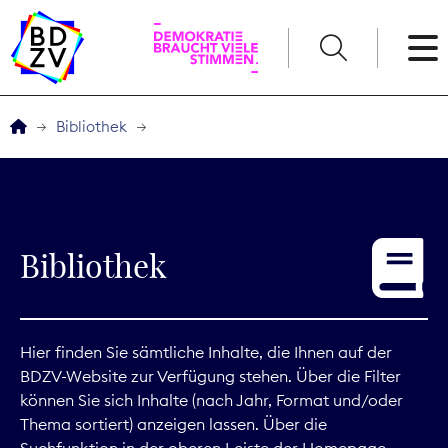
English
Bibliothek
Der BDZV
Veranstaltungen
Bibliothek
Service
THEMEN
Hier finden Sie sämtliche Inhalte, die Ihnen auf der
BDZV-Website zur Verfügung stehen. Über die Filter
Digitales
können Sie sich Inhalte (nach Jahr, Format und/oder
Thema sortiert) anzeigen lassen. Über die
Kommunikation
Suchfunktion in der oberen Leiste der Homepage