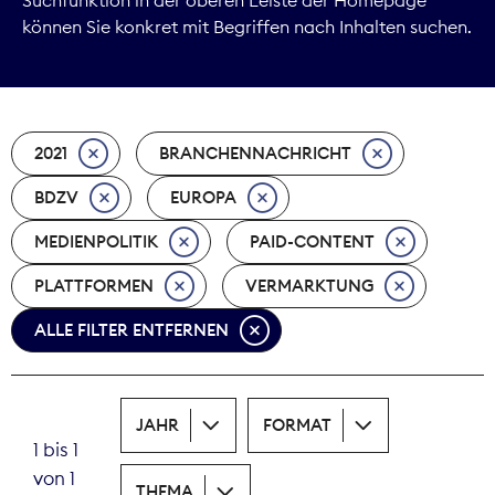
können Sie konkret mit Begriffen nach Inhalten suchen.
Marktdaten
Medienpolitik
2021
BRANCHENNACHRICHT
Nachhaltigkeit
BDZV
EUROPA
Nachwuchs
MEDIENPOLITIK
PAID-CONTENT
Nova Award
PLATTFORMEN
VERMARKTUNG
Pressefreiheit
ALLE FILTER ENTFERNEN
Print
JAHR
FORMAT
Recht
1 bis 1
von 1
Tarifpolitik
THEMA