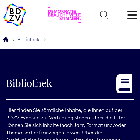
English
Bibliothek
Der BDZV
Veranstaltungen
Bibliothek
Service
THEMEN
Hier finden Sie sämtliche Inhalte, die Ihnen auf der
BDZV-Website zur Verfügung stehen. Über die Filter
Digitales
können Sie sich Inhalte (nach Jahr, Format und/oder
Thema sortiert) anzeigen lassen. Über die
Kommunikation
Suchfunktion in der oberen Leiste der Homepage