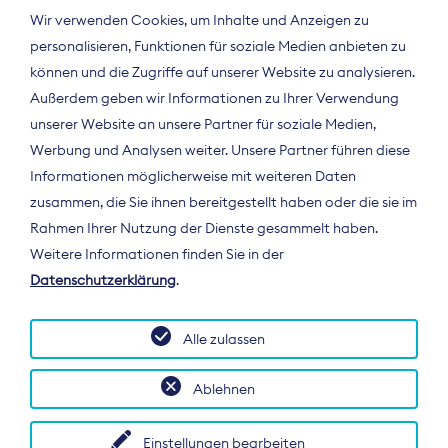
Wir verwenden Cookies, um Inhalte und Anzeigen zu
personalisieren, Funktionen für soziale Medien anbieten zu
können und die Zugriffe auf unserer Website zu analysieren.
Außerdem geben wir Informationen zu Ihrer Verwendung
unserer Website an unsere Partner für soziale Medien,
Werbung und Analysen weiter. Unsere Partner führen diese
Informationen möglicherweise mit weiteren Daten
ÜBER UNS
zusammen, die Sie ihnen bereitgestellt haben oder die sie im
Der Bundesverband Digitalpublisher und
Rahmen Ihrer Nutzung der Dienste gesammelt haben.
Zeitungsverleger (BDZV) vertritt als
Weitere Informationen finden Sie in der
Spitzenorganisation die Interessen der
Datenschutzerklärung
.
Zeitungsverlage und digitalen Publisher in
Deutschland und auf EU-Ebene.
Alle zulassen
Ablehnen
Einstellungen bearbeiten