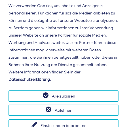
Wir verwenden Cookies, um Inhalte und Anzeigen zu
personalisieren, Funktionen für soziale Medien anbieten zu
können und die Zugriffe auf unserer Website zu analysieren.
Außerdem geben wir Informationen zu Ihrer Verwendung
unserer Website an unsere Partner für soziale Medien,
Werbung und Analysen weiter. Unsere Partner führen diese
Informationen möglicherweise mit weiteren Daten
ÜBER UNS
zusammen, die Sie ihnen bereitgestellt haben oder die sie im
Der Bundesverband Digitalpublisher und
Rahmen Ihrer Nutzung der Dienste gesammelt haben.
Zeitungsverleger (BDZV) vertritt als
Weitere Informationen finden Sie in der
Spitzenorganisation die Interessen der
Datenschutzerklärung
.
Zeitungsverlage und digitalen Publisher in
Deutschland und auf EU-Ebene.
Alle zulassen
Ablehnen
Einstellungen bearbeiten