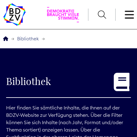
English
Bibliothek
Der BDZV
Veranstaltungen
Bibliothek
Service
THEMEN
Hier finden Sie sämtliche Inhalte, die Ihnen auf der
BDZV-Website zur Verfügung stehen. Über die Filter
Digitales
können Sie sich Inhalte (nach Jahr, Format und/oder
Thema sortiert) anzeigen lassen. Über die
Kommunikation
Suchfunktion in der oberen Leiste der Homepage