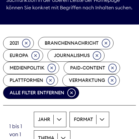
können Sie konkret mit Begriffen nach Inhalten suchen.
Marktdaten
Medienpolitik
2021
BRANCHENNACHRICHT
Nachhaltigkeit
EUROPA
JOURNALISMUS
Nachwuchs
MEDIENPOLITIK
PAID-CONTENT
Nova Award
PLATTFORMEN
VERMARKTUNG
Pressefreiheit
ALLE FILTER ENTFERNEN
Print
JAHR
FORMAT
Recht
1 bis 1
von 1
Tarifpolitik
THEMA