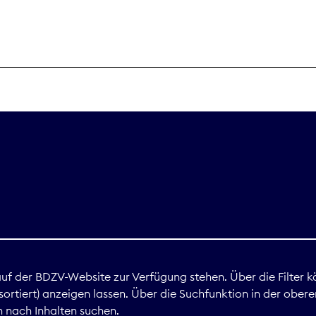
THEMEN
Digitales
Marktdaten
Nachhaltigkei
Nova Award
land
 auf der BDZV-Website zur Verfügung stehen. Über die Filter k
ortiert) anzeigen lassen. Über die Suchfunktion in der obere
Print
 nach Inhalten suchen.