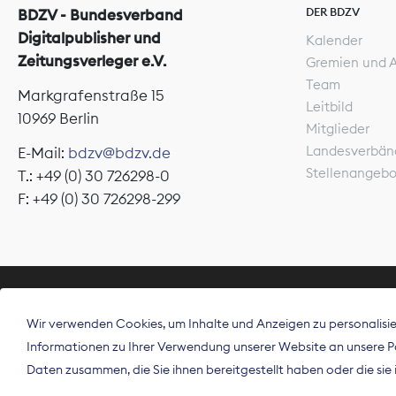
DER BDZV
BDZV - Bundesverband
Digitalpublisher und
Kalender
Zeitungsverleger e.V.
Gremien und 
Team
Markgrafenstraße 15
Leitbild
10969 Berlin
Mitglieder
Landesverbän
E-Mail:
bdzv@bdzv.de
Stellenangeb
T.: +49 (0) 30 726298-0
F: +49 (0) 30 726298-299
ÜBER UNS
Wir verwenden Cookies, um Inhalte und Anzeigen zu personalisier
Der Bundesve
Informationen zu Ihrer Verwendung unserer Website an unsere Par
Spitzenorgan
Daten zusammen, die Sie ihnen bereitgestellt haben oder die si
Deutschland