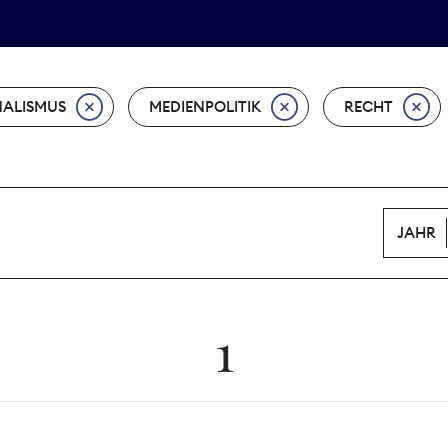
Tarifpolitik
Wächterpreis
ALISMUS
MEDIENPOLITIK
RECHT
JAHR
1