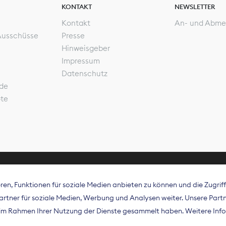
KONTAKT
NEWSLETTER
Kontakt
An- und Abme
Ausschüsse
Presse
Hinweisgeber
Impressum
Datenschutz
de
ote
en, Funktionen für soziale Medien anbieten zu können und die Zugri
rband Digitalpublisher und Zeitungsverleger (BDZV) vert
tner für soziale Medien, Werbung und Analysen weiter. Unsere Partne
isation die Interessen der Zeitungsverlage und digitalen
e im Rahmen Ihrer Nutzung der Dienste gesammelt haben. Weitere Info
 und auf EU-Ebene.