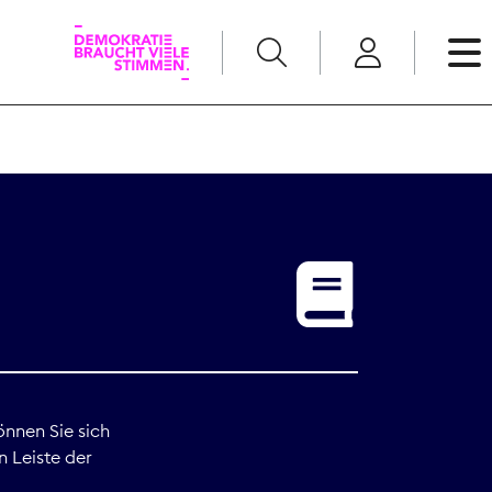
English
Kommunikation
Medienpolitik
t
Nachwuchs
Pressefreiheit
önnen Sie sich
n Leiste der
Recht