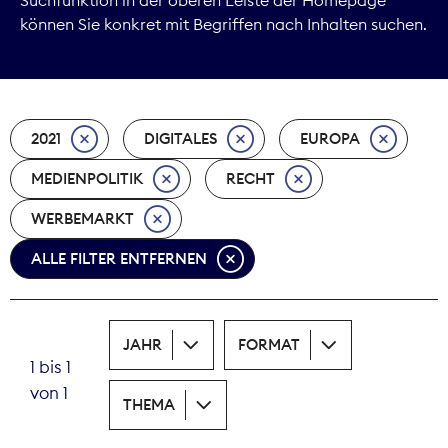
können Sie konkret mit Begriffen nach Inhalten suchen.
Marktdaten
Medienpolitik
2021
DIGITALES
EUROPA
Nachhaltigkeit
MEDIENPOLITIK
RECHT
Nachwuchs
WERBEMARKT
Nova Award
ALLE FILTER ENTFERNEN
Pressefreiheit
Print
JAHR
FORMAT
1 bis 1
Recht
von 1
THEMA
Tarifpolitik