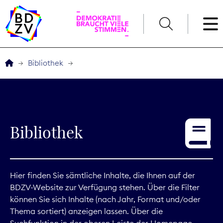
English
Bibliothek
Der BDZV
Veranstaltungen
Bibliothek
Service
THEMEN
Hier finden Sie sämtliche Inhalte, die Ihnen auf der
BDZV-Website zur Verfügung stehen. Über die Filter
Digitales
können Sie sich Inhalte (nach Jahr, Format und/oder
Thema sortiert) anzeigen lassen. Über die
Kommunikation
Suchfunktion in der oberen Leiste der Homepage