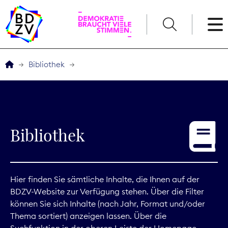
English
Bibliothek
Der BDZV
Veranstaltungen
Bibliothek
Service
THEMEN
Hier finden Sie sämtliche Inhalte, die Ihnen auf der
BDZV-Website zur Verfügung stehen. Über die Filter
Digitales
können Sie sich Inhalte (nach Jahr, Format und/oder
Thema sortiert) anzeigen lassen. Über die
Kommunikation
Suchfunktion in der oberen Leiste der Homepage