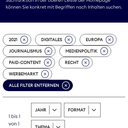
können Sie konkret mit Begriffen nach Inhalten suchen.
Marktdaten
Medienpolitik
2021
DIGITALES
EUROPA
Nachhaltigkeit
JOURNALISMUS
MEDIENPOLITIK
Nachwuchs
PAID-CONTENT
RECHT
Nova Award
WERBEMARKT
Pressefreiheit
ALLE FILTER ENTFERNEN
Print
JAHR
FORMAT
Recht
1 bis 1
von 1
Tarifpolitik
THEMA