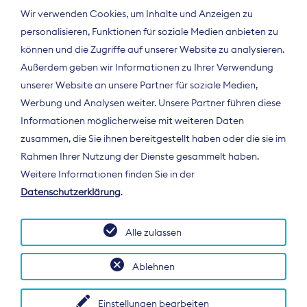
Wir verwenden Cookies, um Inhalte und Anzeigen zu
personalisieren, Funktionen für soziale Medien anbieten zu
können und die Zugriffe auf unserer Website zu analysieren.
Außerdem geben wir Informationen zu Ihrer Verwendung
unserer Website an unsere Partner für soziale Medien,
Werbung und Analysen weiter. Unsere Partner führen diese
Informationen möglicherweise mit weiteren Daten
ÜBER UNS
zusammen, die Sie ihnen bereitgestellt haben oder die sie im
Der Bundesverband Digitalpublisher und
Rahmen Ihrer Nutzung der Dienste gesammelt haben.
Zeitungsverleger (BDZV) vertritt als
Weitere Informationen finden Sie in der
Spitzenorganisation die Interessen der
Datenschutzerklärung
.
Zeitungsverlage und digitalen Publisher in
Deutschland und auf EU-Ebene.
Alle zulassen
Ablehnen
Einstellungen bearbeiten