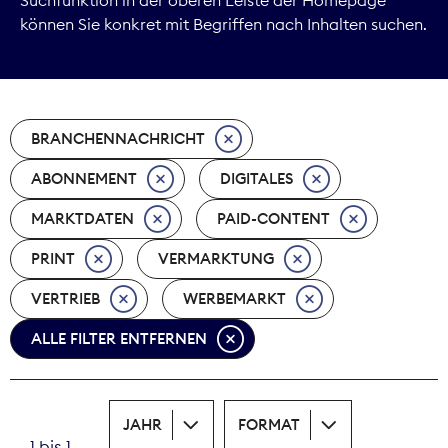
können Sie konkret mit Begriffen nach Inhalten suchen.
Marktdaten
Medienpolitik
BRANCHENNACHRICHT
Nachhaltigkeit
ABONNEMENT
DIGITALES
Nachwuchs
MARKTDATEN
PAID-CONTENT
Nova Award
PRINT
VERMARKTUNG
Pressefreiheit
VERTRIEB
WERBEMARKT
ALLE FILTER ENTFERNEN
Print
Recht
JAHR
FORMAT
Tarifpolitik
1 bis 1