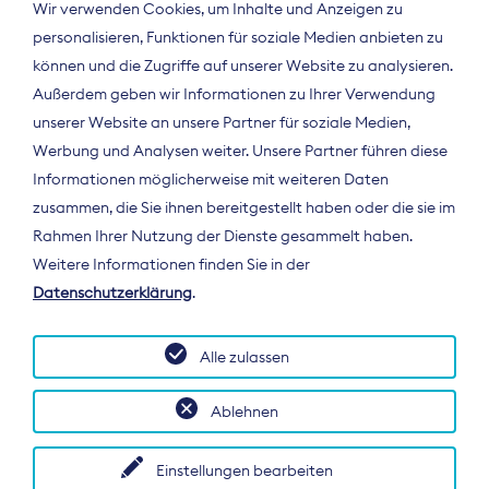
Wir verwenden Cookies, um Inhalte und Anzeigen zu
personalisieren, Funktionen für soziale Medien anbieten zu
können und die Zugriffe auf unserer Website zu analysieren.
Außerdem geben wir Informationen zu Ihrer Verwendung
unserer Website an unsere Partner für soziale Medien,
Werbung und Analysen weiter. Unsere Partner führen diese
Informationen möglicherweise mit weiteren Daten
ÜBER UNS
zusammen, die Sie ihnen bereitgestellt haben oder die sie im
Der Bundesverband Digitalpublisher und
Rahmen Ihrer Nutzung der Dienste gesammelt haben.
Zeitungsverleger (BDZV) vertritt als
Weitere Informationen finden Sie in der
Spitzenorganisation die Interessen der
Datenschutzerklärung
.
Zeitungsverlage und digitalen Publisher in
Deutschland und auf EU-Ebene.
Alle zulassen
Ablehnen
Einstellungen bearbeiten