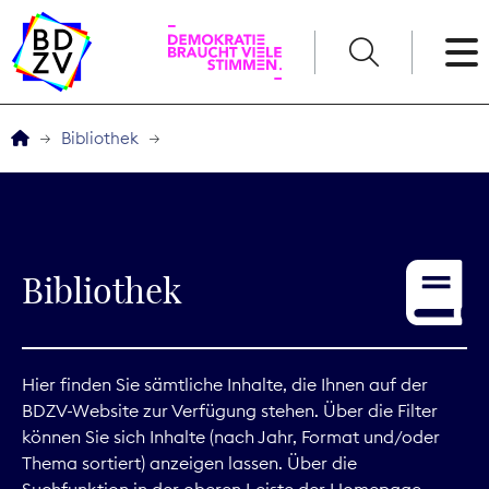
English
Bibliothek
Der BDZV
Veranstaltungen
Bibliothek
Service
THEMEN
Hier finden Sie sämtliche Inhalte, die Ihnen auf der
BDZV-Website zur Verfügung stehen. Über die Filter
Digitales
können Sie sich Inhalte (nach Jahr, Format und/oder
Thema sortiert) anzeigen lassen. Über die
Kommunikation
Suchfunktion in der oberen Leiste der Homepage