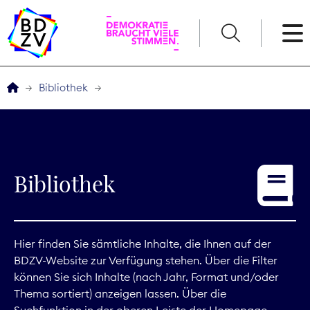
English
Bibliothek
Der BDZV
Veranstaltungen
Bibliothek
Service
THEMEN
Hier finden Sie sämtliche Inhalte, die Ihnen auf der
BDZV-Website zur Verfügung stehen. Über die Filter
Digitales
können Sie sich Inhalte (nach Jahr, Format und/oder
Thema sortiert) anzeigen lassen. Über die
Kommunikation
Suchfunktion in der oberen Leiste der Homepage