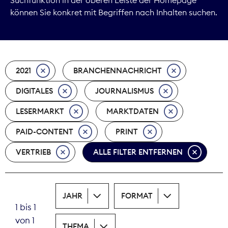
können Sie konkret mit Begriffen nach Inhalten suchen.
Marktdaten
Medienpolitik
2021
BRANCHENNACHRICHT
Nachhaltigkeit
DIGITALES
JOURNALISMUS
Nachwuchs
LESERMARKT
MARKTDATEN
Nova Award
PAID-CONTENT
PRINT
Pressefreiheit
VERTRIEB
ALLE FILTER ENTFERNEN
Print
JAHR
FORMAT
Recht
1 bis 1
von 1
Tarifpolitik
THEMA