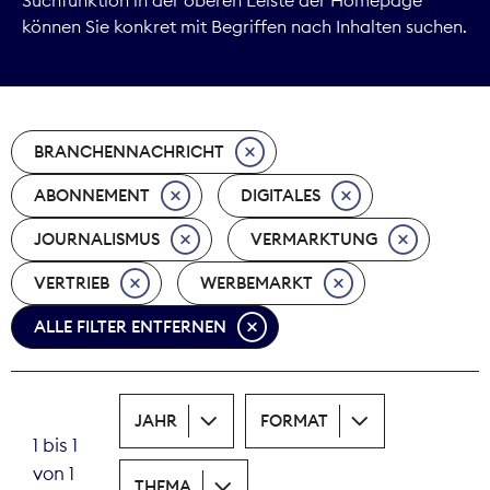
können Sie konkret mit Begriffen nach Inhalten suchen.
Marktdaten
Medienpolitik
BRANCHENNACHRICHT
Nachhaltigkeit
ABONNEMENT
DIGITALES
Nachwuchs
JOURNALISMUS
VERMARKTUNG
Nova Award
VERTRIEB
WERBEMARKT
Pressefreiheit
ALLE FILTER ENTFERNEN
Print
JAHR
FORMAT
Recht
1 bis 1
von 1
Tarifpolitik
THEMA