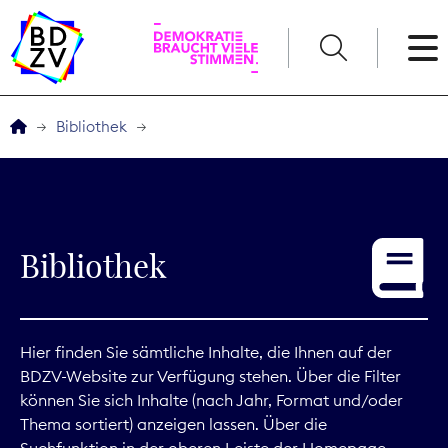
English
Bibliothek
Der BDZV
Veranstaltungen
Bibliothek
Service
THEMEN
Hier finden Sie sämtliche Inhalte, die Ihnen auf der
BDZV-Website zur Verfügung stehen. Über die Filter
Digitales
können Sie sich Inhalte (nach Jahr, Format und/oder
Thema sortiert) anzeigen lassen. Über die
Kommunikation
Suchfunktion in der oberen Leiste der Homepage