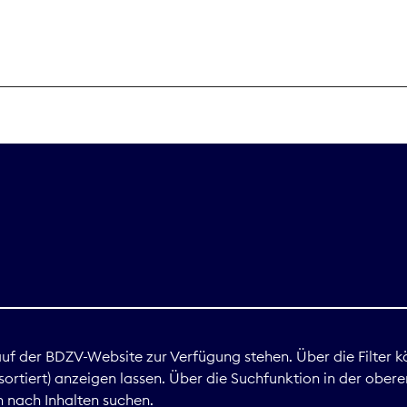
THEMEN
Digitales
Marktdaten
Nachhaltigkei
Nova Award
land
 auf der BDZV-Website zur Verfügung stehen. Über die Filter k
ortiert) anzeigen lassen. Über die Suchfunktion in der obere
Print
 nach Inhalten suchen.