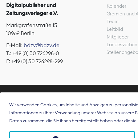
Digitalpublisher und
Kalender
Zeitungsverleger e.V.
Gremien und 
Team
Markgrafenstraße 15
Leitbild
10969 Berlin
Mitglieder
Landesverbän
E-Mail:
bdzv@bdzv.de
Stellenangeb
T.: +49 (0) 30 726298-0
F: +49 (0) 30 726298-299
ÜBER UNS
Wir verwenden Cookies, um Inhalte und Anzeigen zu personalisier
Der Bundesve
Informationen zu Ihrer Verwendung unserer Website an unsere Par
Spitzenorgan
Daten zusammen, die Sie ihnen bereitgestellt haben oder die si
Deutschland