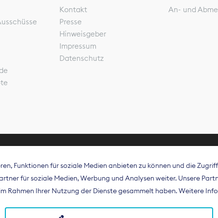
Kontakt
An- und Abme
Ausschüsse
Presse
Hinweisgeber
Impressum
Datenschutz
de
ote
en, Funktionen für soziale Medien anbieten zu können und die Zugri
rband Digitalpublisher und Zeitungsverleger (BDZV) vert
tner für soziale Medien, Werbung und Analysen weiter. Unsere Partne
isation die Interessen der Zeitungsverlage und digitalen
e im Rahmen Ihrer Nutzung der Dienste gesammelt haben. Weitere Info
 und auf EU-Ebene.