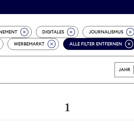
Tarifpolitik
Wächterpreis
NEMENT
DIGITALES
JOURNALISMUS
WERBEMARKT
ALLE FILTER ENTFERNEN
JAHR
1