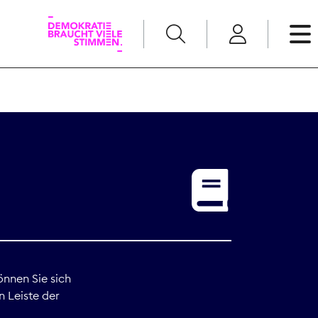
English
Kommunikation
Medienpolitik
t
Nachwuchs
Pressefreiheit
önnen Sie sich
n Leiste der
Recht