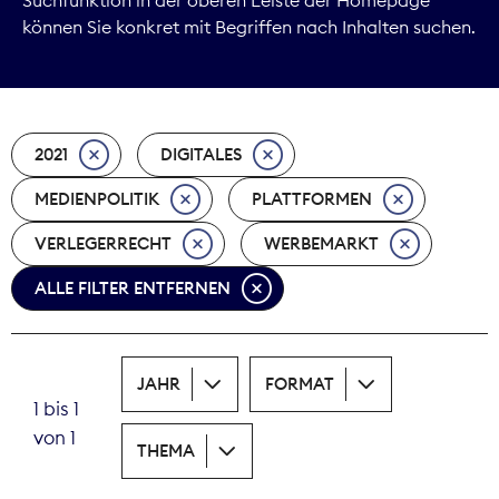
können Sie konkret mit Begriffen nach Inhalten suchen.
Marktdaten
Medienpolitik
2021
DIGITALES
Nachhaltigkeit
MEDIENPOLITIK
PLATTFORMEN
Nachwuchs
VERLEGERRECHT
WERBEMARKT
Nova Award
ALLE FILTER ENTFERNEN
Pressefreiheit
Print
JAHR
FORMAT
1 bis 1
Recht
von 1
THEMA
Tarifpolitik