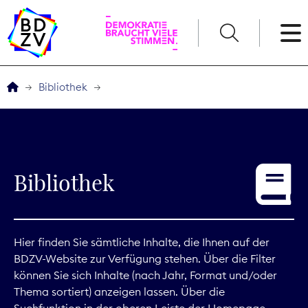
English
Bibliothek
Der BDZV
Veranstaltungen
Bibliothek
Service
THEMEN
Hier finden Sie sämtliche Inhalte, die Ihnen auf der
BDZV-Website zur Verfügung stehen. Über die Filter
Digitales
können Sie sich Inhalte (nach Jahr, Format und/oder
Thema sortiert) anzeigen lassen. Über die
Kommunikation
Suchfunktion in der oberen Leiste der Homepage