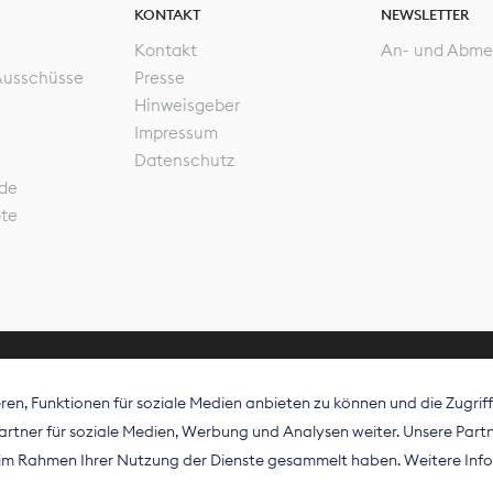
KONTAKT
NEWSLETTER
Kontakt
An- und Abme
Ausschüsse
Presse
Hinweisgeber
Impressum
Datenschutz
de
ote
en, Funktionen für soziale Medien anbieten zu können und die Zugri
rband Digitalpublisher und Zeitungsverleger (BDZV) vert
tner für soziale Medien, Werbung und Analysen weiter. Unsere Partne
isation die Interessen der Zeitungsverlage und digitalen
e im Rahmen Ihrer Nutzung der Dienste gesammelt haben. Weitere Info
 und auf EU-Ebene.