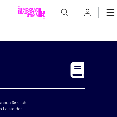
English
Kommunikation
Medienpolitik
t
Nachwuchs
Pressefreiheit
önnen Sie sich
n Leiste der
Recht