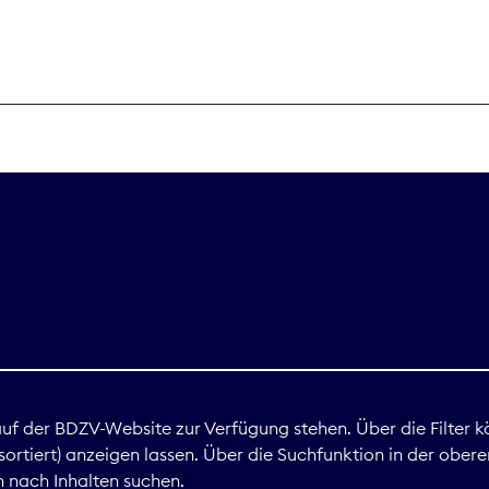
THEMEN
Digitales
Marktdaten
Nachhaltigkei
Nova Award
land
 auf der BDZV-Website zur Verfügung stehen. Über die Filter k
ortiert) anzeigen lassen. Über die Suchfunktion in der obere
Print
 nach Inhalten suchen.