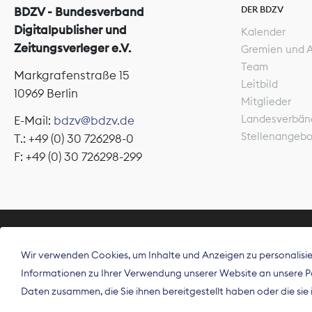
DER BDZV
BDZV - Bundesverband
Digitalpublisher und
Kalender
Zeitungsverleger e.V.
Gremien und 
Team
Markgrafenstraße 15
Leitbild
10969 Berlin
Mitglieder
Landesverbän
E-Mail:
bdzv@bdzv.de
Stellenangeb
T.: +49 (0) 30 726298-0
F: +49 (0) 30 726298-299
ÜBER UNS
Wir verwenden Cookies, um Inhalte und Anzeigen zu personalisier
Der Bundesve
Informationen zu Ihrer Verwendung unserer Website an unsere Par
Spitzenorgan
Daten zusammen, die Sie ihnen bereitgestellt haben oder die si
Deutschland