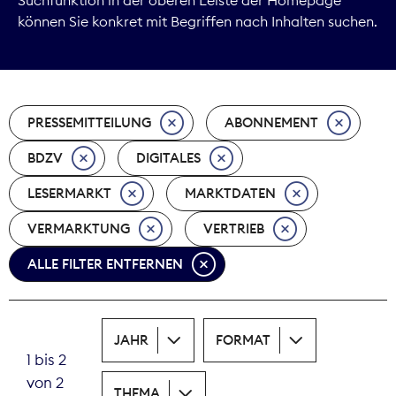
können Sie konkret mit Begriffen nach Inhalten suchen.
Marktdaten
Medienpolitik
PRESSEMITTEILUNG
ABONNEMENT
Nachhaltigkeit
BDZV
DIGITALES
Nachwuchs
LESERMARKT
MARKTDATEN
Nova Award
VERMARKTUNG
VERTRIEB
Pressefreiheit
ALLE FILTER ENTFERNEN
Print
JAHR
FORMAT
Recht
1 bis 2
von 2
Tarifpolitik
THEMA