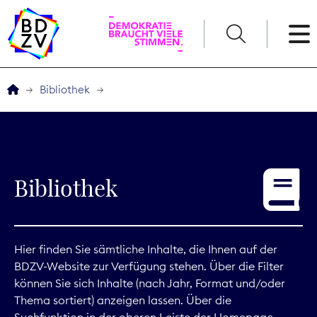
English
Bibliothek
Der BDZV
Veranstaltungen
Bibliothek
Service
THEMEN
Hier finden Sie sämtliche Inhalte, die Ihnen auf der
BDZV-Website zur Verfügung stehen. Über die Filter
Digitales
können Sie sich Inhalte (nach Jahr, Format und/oder
Thema sortiert) anzeigen lassen. Über die
Kommunikation
Suchfunktion in der oberen Leiste der Homepage