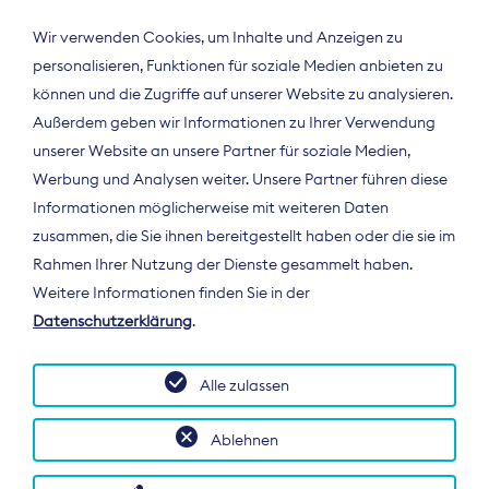
Wir verwenden Cookies, um Inhalte und Anzeigen zu
personalisieren, Funktionen für soziale Medien anbieten zu
können und die Zugriffe auf unserer Website zu analysieren.
Außerdem geben wir Informationen zu Ihrer Verwendung
unserer Website an unsere Partner für soziale Medien,
Werbung und Analysen weiter. Unsere Partner führen diese
Informationen möglicherweise mit weiteren Daten
ÜBER UNS
zusammen, die Sie ihnen bereitgestellt haben oder die sie im
Der Bundesverband Digitalpublisher und
Rahmen Ihrer Nutzung der Dienste gesammelt haben.
Zeitungsverleger (BDZV) vertritt als
Weitere Informationen finden Sie in der
Spitzenorganisation die Interessen der
Datenschutzerklärung
.
Zeitungsverlage und digitalen Publisher in
Deutschland und auf EU-Ebene.
Alle zulassen
Ablehnen