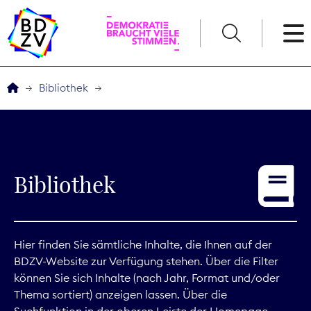
English
Bibliothek
Der BDZV
Veranstaltungen
Bibliothek
Service
THEMEN
Hier finden Sie sämtliche Inhalte, die Ihnen auf der
BDZV-Website zur Verfügung stehen. Über die Filter
Digitales
können Sie sich Inhalte (nach Jahr, Format und/oder
Thema sortiert) anzeigen lassen. Über die
Kommunikation
Suchfunktion in der oberen Leiste der Homepage