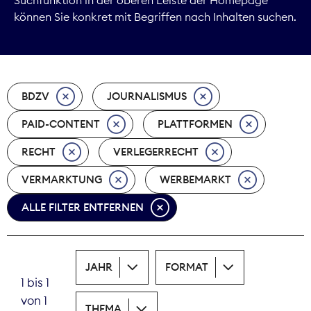
können Sie konkret mit Begriffen nach Inhalten suchen.
Marktdaten
Medienpolitik
BDZV
JOURNALISMUS
Nachhaltigkeit
PAID-CONTENT
PLATTFORMEN
Nachwuchs
RECHT
VERLEGERRECHT
Nova Award
VERMARKTUNG
WERBEMARKT
Pressefreiheit
ALLE FILTER ENTFERNEN
Print
JAHR
FORMAT
Recht
1 bis 1
von 1
Tarifpolitik
THEMA