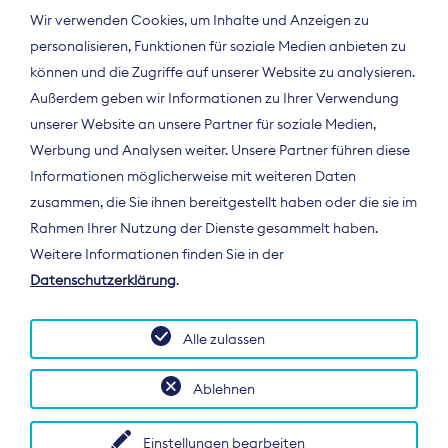
Wir verwenden Cookies, um Inhalte und Anzeigen zu
personalisieren, Funktionen für soziale Medien anbieten zu
können und die Zugriffe auf unserer Website zu analysieren.
Außerdem geben wir Informationen zu Ihrer Verwendung
unserer Website an unsere Partner für soziale Medien,
Werbung und Analysen weiter. Unsere Partner führen diese
Informationen möglicherweise mit weiteren Daten
ÜBER UNS
zusammen, die Sie ihnen bereitgestellt haben oder die sie im
Der Bundesverband Digitalpublisher und
Rahmen Ihrer Nutzung der Dienste gesammelt haben.
Zeitungsverleger (BDZV) vertritt als
Weitere Informationen finden Sie in der
Spitzenorganisation die Interessen der
Datenschutzerklärung
.
Zeitungsverlage und digitalen Publisher in
Deutschland und auf EU-Ebene.
Alle zulassen
Ablehnen
Einstellungen bearbeiten