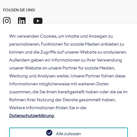
FOLGEN SIE UNS!
Wir verwenden Cookies, um Inhalte und Anzeigen zu
personalisieren, Funktionen für soziale Medien anbieten zu
können und die Zugriffe auf unserer Website zu analysieren.
Außerdem geben wir Informationen zu Ihrer Verwendung
unserer Website an unsere Partner für soziale Medien,
Werbung und Analysen weiter. Unsere Partner führen diese
Informationen möglicherweise mit weiteren Daten
ÜBER UNS
zusammen, die Sie ihnen bereitgestellt haben oder die sie im
Der Bundesverband Digitalpublisher und
Rahmen Ihrer Nutzung der Dienste gesammelt haben.
Zeitungsverleger (BDZV) vertritt als
Weitere Informationen finden Sie in der
Spitzenorganisation die Interessen der
Datenschutzerklärung
.
Zeitungsverlage und digitalen Publisher in
Deutschland und auf EU-Ebene.
Alle zulassen