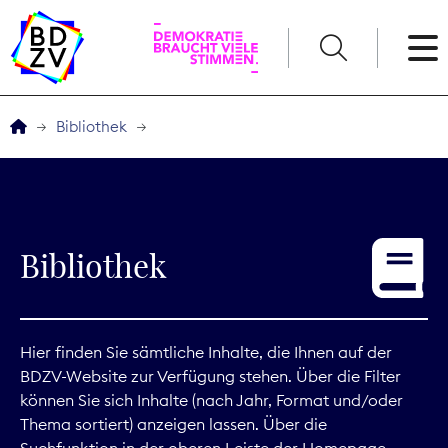
English
Bibliothek
Der BDZV
Veranstaltungen
Bibliothek
Service
THEMEN
Hier finden Sie sämtliche Inhalte, die Ihnen auf der
BDZV-Website zur Verfügung stehen. Über die Filter
Digitales
können Sie sich Inhalte (nach Jahr, Format und/oder
Thema sortiert) anzeigen lassen. Über die
Kommunikation
Suchfunktion in der oberen Leiste der Homepage