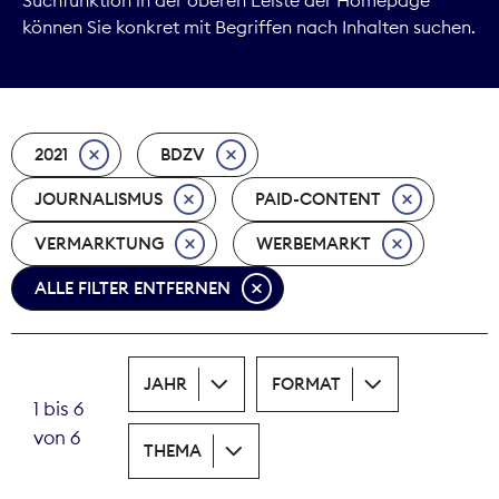
können Sie konkret mit Begriffen nach Inhalten suchen.
Marktdaten
Medienpolitik
2021
BDZV
Nachhaltigkeit
JOURNALISMUS
PAID-CONTENT
Nachwuchs
VERMARKTUNG
WERBEMARKT
Nova Award
ALLE FILTER ENTFERNEN
Pressefreiheit
Print
JAHR
FORMAT
1 bis 6
Recht
von 6
THEMA
Tarifpolitik