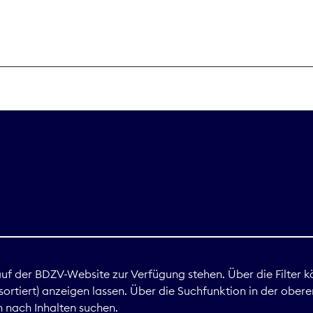
THEMEN
Digitales
Marktdaten
Nachhaltigkei
Nova Award
land
 auf der BDZV-Website zur Verfügung stehen. Über die Filter k
ortiert) anzeigen lassen. Über die Suchfunktion in der obere
Print
 nach Inhalten suchen.