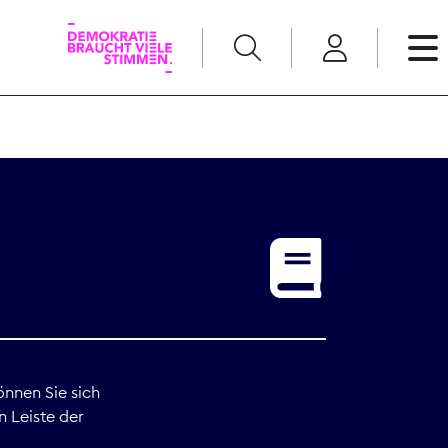
English
Kommunikation
Medienpolitik
t
Nachwuchs
Pressefreiheit
önnen Sie sich
n Leiste der
Recht