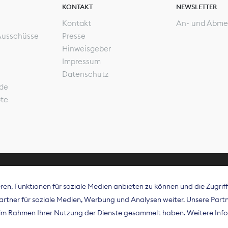
KONTAKT
NEWSLETTER
Kontakt
An- und Abme
Ausschüsse
Presse
Hinweisgeber
Impressum
Datenschutz
de
ote
en, Funktionen für soziale Medien anbieten zu können und die Zugri
rband Digitalpublisher und Zeitungsverleger (BDZV) vert
tner für soziale Medien, Werbung und Analysen weiter. Unsere Partne
isation die Interessen der Zeitungsverlage und digitalen
e im Rahmen Ihrer Nutzung der Dienste gesammelt haben. Weitere Info
 und auf EU-Ebene.