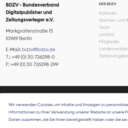
DER BDZV
BDZV - Bundesverband
Digitalpublisher und
Kalender
Zeitungsverleger e.V.
Gremien und 
Team
Markgrafenstraße 15
Leitbild
10969 Berlin
Mitglieder
Landesverbän
E-Mail:
bdzv@bdzv.de
Stellenangeb
T.: +49 (0) 30 726298-0
F: +49 (0) 30 726298-299
ÜBER UNS
Wir verwenden Cookies, um Inhalte und Anzeigen zu personalisier
Der Bundesve
Informationen zu Ihrer Verwendung unserer Website an unsere Par
Spitzenorgan
Daten zusammen, die Sie ihnen bereitgestellt haben oder die si
Deutschland