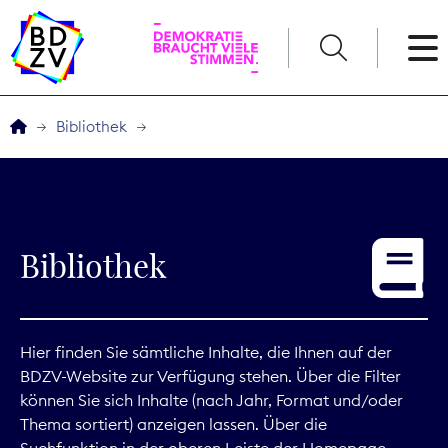
English
Bibliothek
Der BDZV
Veranstaltungen
Bibliothek
Service
THEMEN
Hier finden Sie sämtliche Inhalte, die Ihnen auf der
BDZV-Website zur Verfügung stehen. Über die Filter
Digitales
können Sie sich Inhalte (nach Jahr, Format und/oder
Thema sortiert) anzeigen lassen. Über die
Kommunikation
Suchfunktion in der oberen Leiste der Homepage