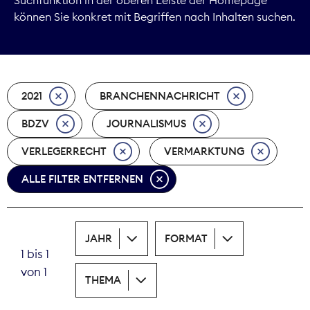
können Sie konkret mit Begriffen nach Inhalten suchen.
Marktdaten
Medienpolitik
2021
BRANCHENNACHRICHT
Nachhaltigkeit
BDZV
JOURNALISMUS
Nachwuchs
VERLEGERRECHT
VERMARKTUNG
Nova Award
ALLE FILTER ENTFERNEN
Pressefreiheit
Print
JAHR
FORMAT
1 bis 1
Recht
von 1
THEMA
Tarifpolitik