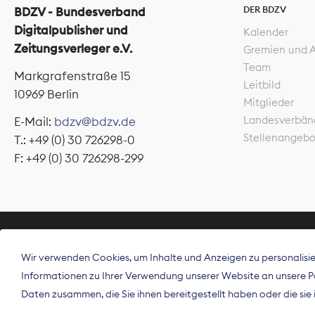
DER BDZV
BDZV - Bundesverband
Digitalpublisher und
Kalender
Zeitungsverleger e.V.
Gremien und 
Team
Markgrafenstraße 15
Leitbild
10969 Berlin
Mitglieder
Landesverbän
E-Mail:
bdzv@bdzv.de
Stellenangeb
T.: +49 (0) 30 726298-0
F: +49 (0) 30 726298-299
ÜBER UNS
Wir verwenden Cookies, um Inhalte und Anzeigen zu personalisier
Der Bundesve
Informationen zu Ihrer Verwendung unserer Website an unsere Par
Spitzenorgan
Daten zusammen, die Sie ihnen bereitgestellt haben oder die si
Deutschland