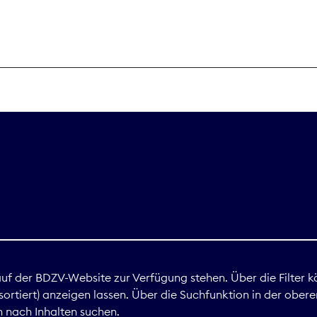
THEMEN
Digitales
Marktdaten
Nachhaltigkei
Nova Award
land
 auf der BDZV-Website zur Verfügung stehen. Über die Filter k
ortiert) anzeigen lassen. Über die Suchfunktion in der obere
Print
 nach Inhalten suchen.