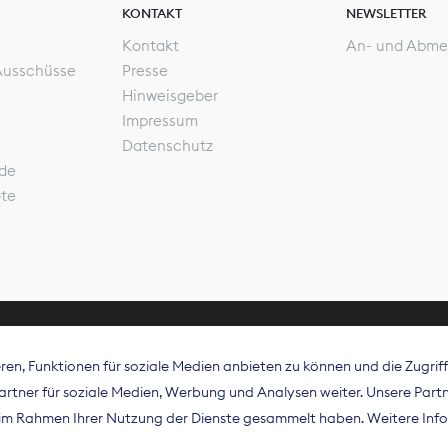
KONTAKT
NEWSLETTER
Kontakt
An- und Abme
Ausschüsse
Presse
Hinweisgeber
Impressum
Datenschutz
de
ote
en, Funktionen für soziale Medien anbieten zu können und die Zugri
rband Digitalpublisher und Zeitungsverleger (BDZV) vert
tner für soziale Medien, Werbung und Analysen weiter. Unsere Partne
isation die Interessen der Zeitungsverlage und digitalen
e im Rahmen Ihrer Nutzung der Dienste gesammelt haben. Weitere Info
 und auf EU-Ebene.