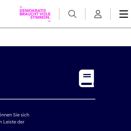
English
Kommunikation
Medienpolitik
t
Nachwuchs
Pressefreiheit
önnen Sie sich
n Leiste der
Recht