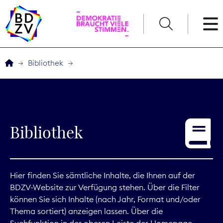
English
Bibliothek
Der BDZV
Veranstaltungen
Bibliothek
Service
THEMEN
Hier finden Sie sämtliche Inhalte, die Ihnen auf der
BDZV-Website zur Verfügung stehen. Über die Filter
Digitales
können Sie sich Inhalte (nach Jahr, Format und/oder
Thema sortiert) anzeigen lassen. Über die
Kommunikation
Suchfunktion in der oberen Leiste der Homepage