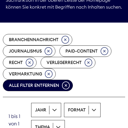
können Sie konkret mit Begriffen nach Inhalten suchen.
Marktdaten
Medienpolitik
BRANCHENNACHRICHT
Nachhaltigkeit
JOURNALISMUS
PAID-CONTENT
Nachwuchs
RECHT
VERLEGERRECHT
Nova Award
VERMARKTUNG
Pressefreiheit
ALLE FILTER ENTFERNEN
Print
JAHR
FORMAT
Recht
1 bis 1
von 1
Tarifpolitik
THEMA