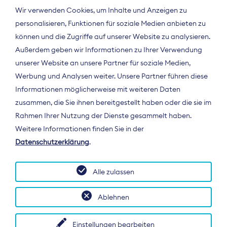
Wir verwenden Cookies, um Inhalte und Anzeigen zu
personalisieren, Funktionen für soziale Medien anbieten zu
können und die Zugriffe auf unserer Website zu analysieren.
Außerdem geben wir Informationen zu Ihrer Verwendung
unserer Website an unsere Partner für soziale Medien,
Werbung und Analysen weiter. Unsere Partner führen diese
Informationen möglicherweise mit weiteren Daten
ÜBER UNS
zusammen, die Sie ihnen bereitgestellt haben oder die sie im
Der Bundesverband Digitalpublisher und
Rahmen Ihrer Nutzung der Dienste gesammelt haben.
Zeitungsverleger (BDZV) vertritt als
Weitere Informationen finden Sie in der
Spitzenorganisation die Interessen der
Datenschutzerklärung
.
Zeitungsverlage und digitalen Publisher in
Deutschland und auf EU-Ebene.
Alle zulassen
Ablehnen
Einstellungen bearbeiten