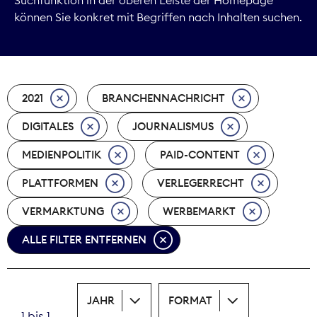
können Sie konkret mit Begriffen nach Inhalten suchen.
Marktdaten
Medienpolitik
2021
BRANCHENNACHRICHT
Nachhaltigkeit
DIGITALES
JOURNALISMUS
Nachwuchs
MEDIENPOLITIK
PAID-CONTENT
Nova Award
PLATTFORMEN
VERLEGERRECHT
Pressefreiheit
VERMARKTUNG
WERBEMARKT
ALLE FILTER ENTFERNEN
Print
Recht
JAHR
FORMAT
Tarifpolitik
1 bis 1