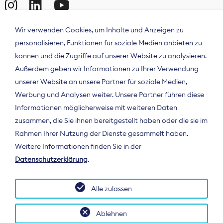
Wir verwenden Cookies, um Inhalte und Anzeigen zu
personalisieren, Funktionen für soziale Medien anbieten zu
können und die Zugriffe auf unserer Website zu analysieren.
Außerdem geben wir Informationen zu Ihrer Verwendung
unserer Website an unsere Partner für soziale Medien,
Werbung und Analysen weiter. Unsere Partner führen diese
Informationen möglicherweise mit weiteren Daten
ÜBER UNS
zusammen, die Sie ihnen bereitgestellt haben oder die sie im
Der Bundesverband Digitalpublisher und
Rahmen Ihrer Nutzung der Dienste gesammelt haben.
Zeitungsverleger (BDZV) vertritt als
Weitere Informationen finden Sie in der
Spitzenorganisation die Interessen der
Datenschutzerklärung
.
Zeitungsverlage und digitalen Publisher in
Deutschland und auf EU-Ebene.
Alle zulassen
Ablehnen