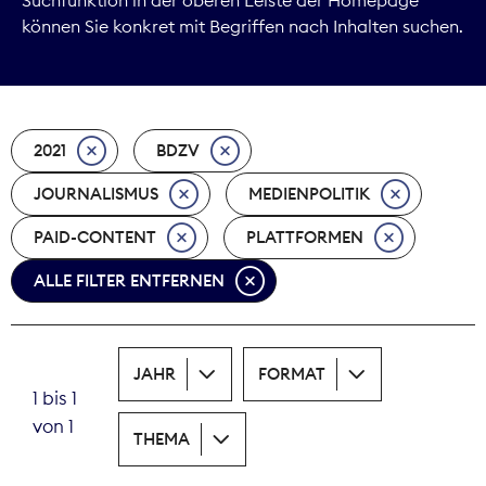
können Sie konkret mit Begriffen nach Inhalten suchen.
Marktdaten
Medienpolitik
2021
BDZV
Nachhaltigkeit
JOURNALISMUS
MEDIENPOLITIK
Nachwuchs
PAID-CONTENT
PLATTFORMEN
Nova Award
ALLE FILTER ENTFERNEN
Pressefreiheit
Print
JAHR
FORMAT
1 bis 1
Recht
von 1
THEMA
Tarifpolitik