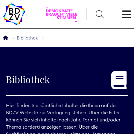
English
Bibliothek
Der BDZV
Veranstaltungen
Bibliothek
Service
THEMEN
Hier finden Sie sämtliche Inhalte, die Ihnen auf der
BDZV-Website zur Verfügung stehen. Über die Filter
Digitales
können Sie sich Inhalte (nach Jahr, Format und/oder
Thema sortiert) anzeigen lassen. Über die
Kommunikation
Suchfunktion in der oberen Leiste der Homepage