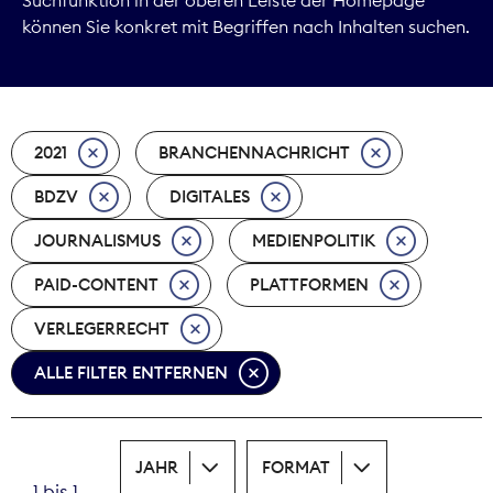
können Sie konkret mit Begriffen nach Inhalten suchen.
Marktdaten
Medienpolitik
2021
BRANCHENNACHRICHT
Nachhaltigkeit
BDZV
DIGITALES
Nachwuchs
JOURNALISMUS
MEDIENPOLITIK
Nova Award
PAID-CONTENT
PLATTFORMEN
Pressefreiheit
VERLEGERRECHT
ALLE FILTER ENTFERNEN
Print
Recht
JAHR
FORMAT
Tarifpolitik
1 bis 1