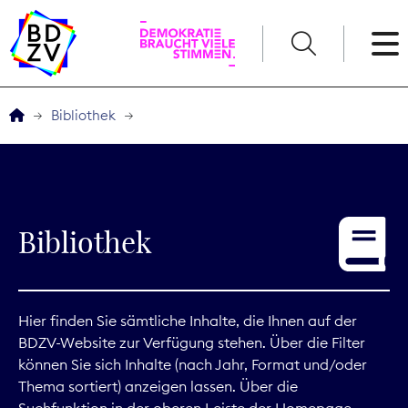
English
Bibliothek
Der BDZV
Veranstaltungen
Bibliothek
Service
THEMEN
Hier finden Sie sämtliche Inhalte, die Ihnen auf der
BDZV-Website zur Verfügung stehen. Über die Filter
Digitales
können Sie sich Inhalte (nach Jahr, Format und/oder
Thema sortiert) anzeigen lassen. Über die
Kommunikation
Suchfunktion in der oberen Leiste der Homepage