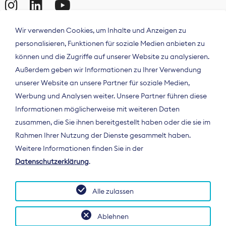
Wir verwenden Cookies, um Inhalte und Anzeigen zu
personalisieren, Funktionen für soziale Medien anbieten zu
können und die Zugriffe auf unserer Website zu analysieren.
Außerdem geben wir Informationen zu Ihrer Verwendung
unserer Website an unsere Partner für soziale Medien,
Werbung und Analysen weiter. Unsere Partner führen diese
Informationen möglicherweise mit weiteren Daten
ÜBER UNS
zusammen, die Sie ihnen bereitgestellt haben oder die sie im
Der Bundesverband Digitalpublisher und
Rahmen Ihrer Nutzung der Dienste gesammelt haben.
Zeitungsverleger (BDZV) vertritt als
Weitere Informationen finden Sie in der
Spitzenorganisation die Interessen der
Datenschutzerklärung
.
Zeitungsverlage und digitalen Publisher in
Deutschland und auf EU-Ebene.
Alle zulassen
Ablehnen