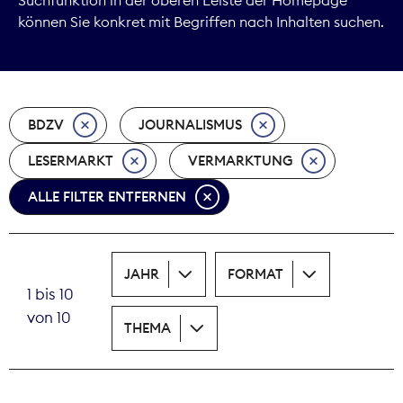
können Sie konkret mit Begriffen nach Inhalten suchen.
Marktdaten
Medienpolitik
BDZV
JOURNALISMUS
Nachhaltigkeit
LESERMARKT
VERMARKTUNG
Nachwuchs
ALLE FILTER ENTFERNEN
Nova Award
Pressefreiheit
JAHR
FORMAT
1 bis 10
Print
von 10
THEMA
Recht
Tarifpolitik