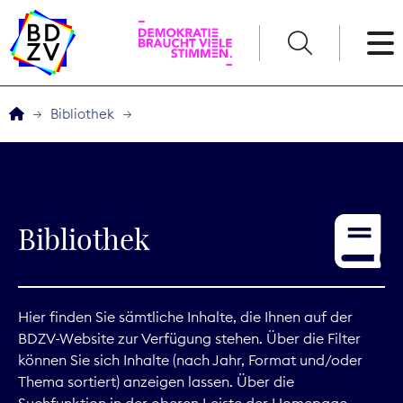
English
Bibliothek
Der BDZV
Veranstaltungen
Bibliothek
Service
THEMEN
Hier finden Sie sämtliche Inhalte, die Ihnen auf der
BDZV-Website zur Verfügung stehen. Über die Filter
Digitales
können Sie sich Inhalte (nach Jahr, Format und/oder
Thema sortiert) anzeigen lassen. Über die
Kommunikation
Suchfunktion in der oberen Leiste der Homepage