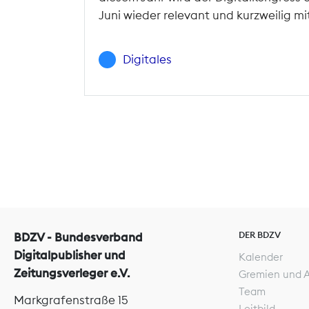
Juni wieder relevant und kurzweilig m
Digitales
DER BDZV
BDZV - Bundesverband
Digitalpublisher und
Kalender
Zeitungsverleger e.V.
Gremien und 
Team
Markgrafenstraße 15
Leitbild