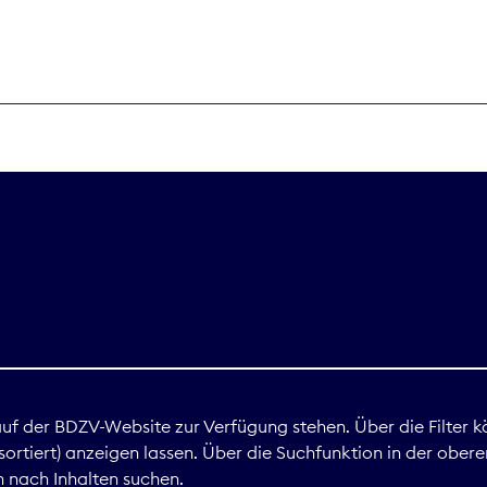
THEMEN
Digitales
Marktdaten
Nachhaltigkei
Nova Award
land
 auf der BDZV-Website zur Verfügung stehen. Über die Filter k
ortiert) anzeigen lassen. Über die Suchfunktion in der obere
Print
 nach Inhalten suchen.