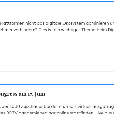
A
lattformen nicht das digitale Ökosystem dominieren u
hmer verhindern? Dies ist ein wichtiges Thema beim Di
gress am 17. Juni
über 1.000 Zuschauer bei der erstmals virtuell ausgetr
des BDZV pandemiebedingt online stattfinden. Live aus de