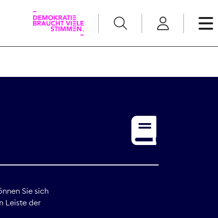
English
Kommunikation
Medienpolitik
t
Nachwuchs
Pressefreiheit
önnen Sie sich
n Leiste der
Recht