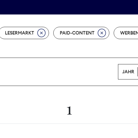
Tarifpolitik
Wächterpreis
LESERMARKT
PAID-CONTENT
WERBE
JAHR
1