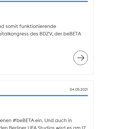
nd somit funktionierende
gitalkongress des BDZV, der beBETA
04.05.2021
agenen #beBETA ein. Und auch in
n Berliner UFA Studios wird es am 17.