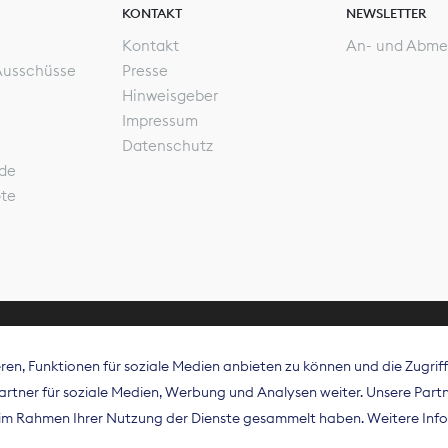
KONTAKT
NEWSLETTER
Kontakt
An- und Abme
Ausschüsse
Presse
Hinweisgeber
Impressum
Datenschutz
de
ote
en, Funktionen für soziale Medien anbieten zu können und die Zugri
rband Digitalpublisher und Zeitungsverleger (BDZV) vert
tner für soziale Medien, Werbung und Analysen weiter. Unsere Partne
isation die Interessen der Zeitungsverlage und digitalen
e im Rahmen Ihrer Nutzung der Dienste gesammelt haben. Weitere Info
 und auf EU-Ebene.