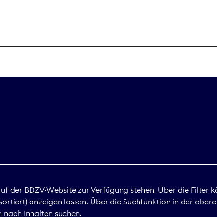
THEMEN
Digitales
Marktdaten
Nachhaltigkei
Nova Award
land
 auf der BDZV-Website zur Verfügung stehen. Über die Filter k
ortiert) anzeigen lassen. Über die Suchfunktion in der obere
Print
 nach Inhalten suchen.