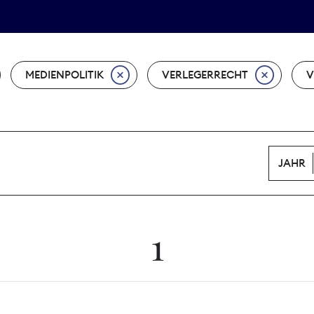
Tarifpolitik
Wächterpreis
MEDIENPOLITIK
VERLEGERRECHT
V
JAHR
1