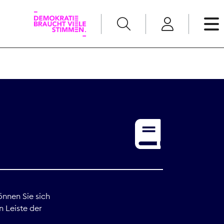
English
Kommunikation
Medienpolitik
t
Nachwuchs
Pressefreiheit
önnen Sie sich
n Leiste der
Recht