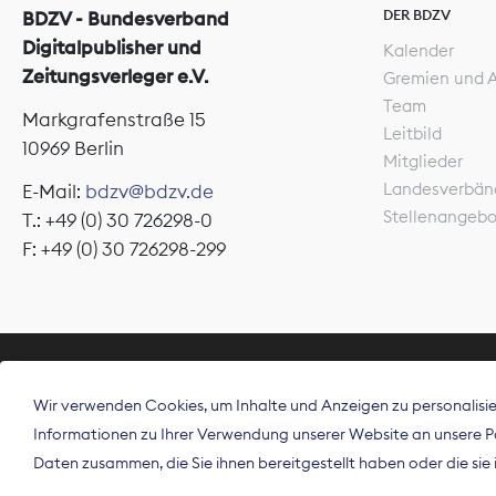
DER BDZV
BDZV - Bundesverband
Digitalpublisher und
Kalender
Zeitungsverleger e.V.
Gremien und 
Team
Markgrafenstraße 15
Leitbild
10969 Berlin
Mitglieder
Landesverbän
E-Mail:
bdzv@bdzv.de
Stellenangeb
T.: +49 (0) 30 726298-0
F: +49 (0) 30 726298-299
ÜBER UNS
Wir verwenden Cookies, um Inhalte und Anzeigen zu personalisier
Der Bundesve
Informationen zu Ihrer Verwendung unserer Website an unsere Par
Spitzenorgan
Daten zusammen, die Sie ihnen bereitgestellt haben oder die si
Deutschland