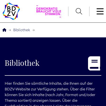
English
Bibliothek
Der BDZV
Veranstaltungen
Bibliothek
Service
THEMEN
Hier finden Sie sämtliche Inhalte, die Ihnen auf der
BDZV-Website zur Verfügung stehen. Über die Filter
Digitales
können Sie sich Inhalte (nach Jahr, Format und/oder
Thema sortiert) anzeigen lassen. Über die
Kommunikation
Suchfunktion in der oberen Leiste der Homepage