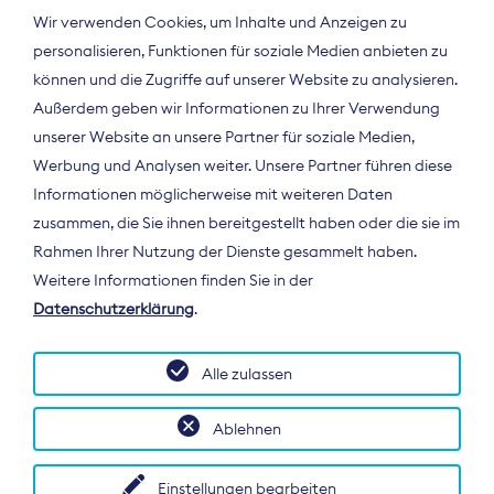
Wir verwenden Cookies, um Inhalte und Anzeigen zu
personalisieren, Funktionen für soziale Medien anbieten zu
können und die Zugriffe auf unserer Website zu analysieren.
Außerdem geben wir Informationen zu Ihrer Verwendung
unserer Website an unsere Partner für soziale Medien,
Werbung und Analysen weiter. Unsere Partner führen diese
Informationen möglicherweise mit weiteren Daten
ÜBER UNS
zusammen, die Sie ihnen bereitgestellt haben oder die sie im
Der Bundesverband Digitalpublisher und
Rahmen Ihrer Nutzung der Dienste gesammelt haben.
Zeitungsverleger (BDZV) vertritt als
Weitere Informationen finden Sie in der
Spitzenorganisation die Interessen der
Datenschutzerklärung
.
Zeitungsverlage und digitalen Publisher in
Deutschland und auf EU-Ebene.
Alle zulassen
Ablehnen
Einstellungen bearbeiten