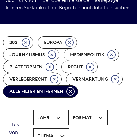
können Sie konkret mit Begriffen nach Inhalten suchen.
Marktdaten
Medienpolitik
2021
EUROPA
Nachhaltigkeit
JOURNALISMUS
MEDIENPOLITIK
Nachwuchs
PLATTFORMEN
RECHT
Nova Award
VERLEGERRECHT
VERMARKTUNG
Pressefreiheit
ALLE FILTER ENTFERNEN
Print
JAHR
FORMAT
Recht
1 bis 1
von 1
Tarifpolitik
THEMA